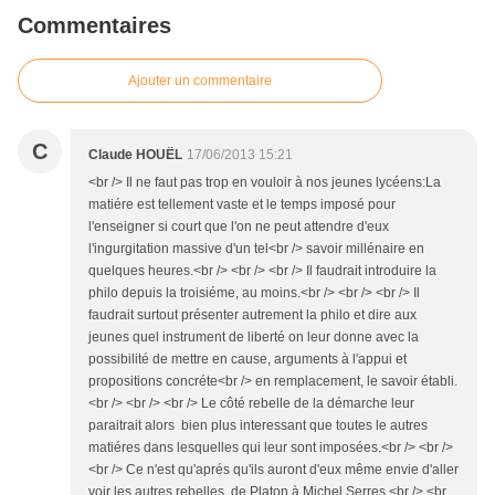
Commentaires
Ajouter un commentaire
C
Claude HOUËL
17/06/2013 15:21
<br /> Il ne faut pas trop en vouloir à nos jeunes lycéens:La
matiére est tellement vaste et le temps imposé pour
l'enseigner si court que l'on ne peut attendre d'eux
l'ingurgitation massive d'un tel<br /> savoir millénaire en
quelques heures.<br /> <br /> <br /> Il faudrait introduire la
philo depuis la troisiéme, au moins.<br /> <br /> <br /> Il
faudrait surtout présenter autrement la philo et dire aux
jeunes quel instrument de liberté on leur donne avec la
possibilité de mettre en cause, arguments à l'appui et
propositions concréte<br /> en remplacement, le savoir établi.
<br /> <br /> <br /> Le côté rebelle de la démarche leur
paraitrait alors bien plus interessant que toutes le autres
matiéres dans lesquelles qui leur sont imposées.<br /> <br />
<br /> Ce n'est qu'aprés qu'ils auront d'eux même envie d'aller
voir les autres rebelles, de Platon à Michel Serres.<br /> <br