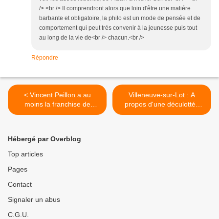
/> <br /> Il comprendront alors que loin d'être une matiére
barbante et obligatoire, la philo est un mode de pensée et de
comportement qui peut trés convenir à la jeunesse puis tout
au long de la vie de<br /> chacun.<br />
Répondre
< Vincent Peillon a au
Villeneuve-sur-Lot : A
moins la franchise de
propos d'une déculottée
désigner son ennemi
électorale du PS, par Ivan
principal : Le catholicisme.
Rioufol. >
Hébergé par Overblog
Top articles
Pages
Contact
Signaler un abus
C.G.U.