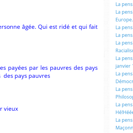
La pensé
La pensé
Europe.
sonne âgée. Qui est ridé et qui fait
La pensé
La pensé
La pensé
Racialis
La pensé
janvier 
ides payées par les pauvres des pays
La pens
es des pays pauvres
Démocr
La pensé
Philoso
La pens
r vieux
Hé!Héé
La pensé
Maçonn