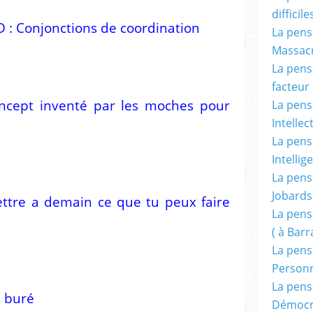
difficile
 Conjonctions de coordination
La pensé
Massacr
La pensé
facteur d
oncept inventé par les moches pour
La pensé
Intellec
La pensé
Intellig
La pensé
Jobards
ettre a demain ce que tu peux faire
La pensé
( à Bar
La pens
Person
La pens
s buré
Démocr