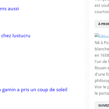
est sou
iens aussi
courtois
À PRO
 chez lustucru
Né à Poi
blanche
en 1658
l'un de 
Rouen e
d'une f
philoso
Voir le 
n gamin a pris un coup de soleil
le porta
SUIVE