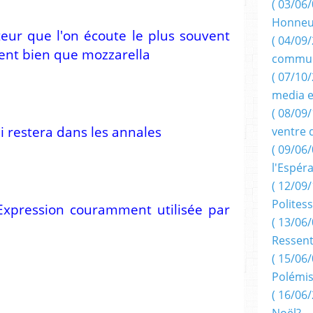
( 03/06/
Honneu
eur que l'on écoute le plus souvent
( 04/09/
sent bien que mozzarella
commun
( 07/10
media e
( 08/09/
i restera dans les annales
ventre 
( 09/06/
l'Espér
( 12/09/
Politess
 Expression couramment utilisée par
( 13/06/
Ressent
( 15/06/
Polémis
( 16/06/
Noël?