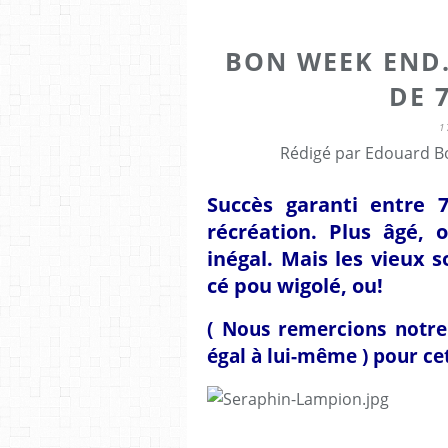
BON WEEK END.
DE 7
1
Rédigé par Edouard Bo
Succès garanti entre 
récréation. Plus âgé, o
inégal. Mais les vieux 
cé pou wigolé, ou
!
( Nous remercions notre
égal à lui-même ) pour cet 