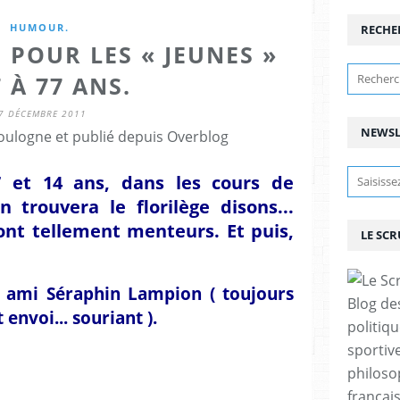
HUMOUR.
RECHE
 POUR LES « JEUNES »
 À 77 ANS.
7 DÉCEMBRE 2011
NEWSL
ulogne et publié depuis Overblog
7 et 14 ans, dans les cours de
n trouvera le florilège disons...
sont tellement menteurs. Et puis,
LE SC
 ami Séraphin Lampion ( toujours
Blog de
envoi... souriant ).
politiq
sportive
philoso
françai