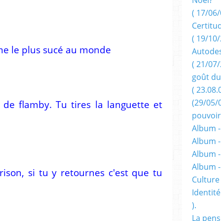
( 17/06/
Certitu
( 19/10/
omme le plus sucé au monde
Autodes
( 21/07/
goût du
( 23.08.
(29/05/
de flamby. Tu tires la languette et
pouvoir
Album -
Album -
Album -
Album 
ison, si tu y retournes c'est que tu
Culture 
Identité
).
La pens