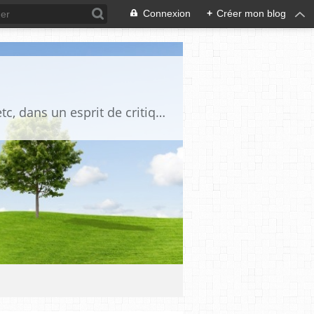
Connexion
+
Créer mon blog
Blog destiné à commenter l'actualité, politique, économique, culturelle, sportive, etc, dans un esprit de critique philosophique, d'esprit chrétien et français.La collaboration des lecteurs est souhaitée, de même que la courtoisie, et l'esprit de tolérance.