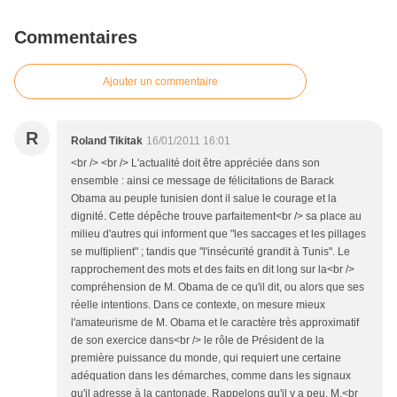
Commentaires
Ajouter un commentaire
R
Roland Tikitak
16/01/2011 16:01
<br /> <br /> L'actualité doit être appréciée dans son
ensemble : ainsi ce message de félicitations de Barack
Obama au peuple tunisien dont il salue le courage et la
dignité. Cette dépêche trouve parfaitement<br /> sa place au
milieu d'autres qui informent que "les saccages et les pillages
se multiplient" ; tandis que "l'insécurité grandit à Tunis". Le
rapprochement des mots et des faits en dit long sur la<br />
compréhension de M. Obama de ce qu'il dit, ou alors que ses
réelle intentions. Dans ce contexte, on mesure mieux
l'amateurisme de M. Obama et le caractère très approximatif
de son exercice dans<br /> le rôle de Président de la
première puissance du monde, qui requiert une certaine
adéquation dans les démarches, comme dans les signaux
qu'il adresse à la cantonade. Rappelons qu'il y a peu, M.<br