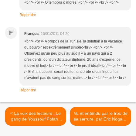
<br /> <br /> O tempora o mores !<br /> <br /> <br /> <br />
Répondre
F
François
15/01/2011 04:20
<br /> <br /> A propos de la Tunisie, la solution à la vacance
du pouvoir est extrêmement simple:<br /> <br /> <br />
Observez qu'un peu plus au sud il y a un pays qui a 2
présidents, dont un dictateur diplômé, 20 ans d'expérience,
motivé et tout.<br /> <br /> <br /> le profil idéal!<br /> <br /> <br
/> Enfin, tout ceci serait réellement drôle si ces fripouilles
n'avaient pas du sang sur les mains...<br /> <br /> <br /> <br />
Répondre
< La voix des lecteurs : Le
Vu et entendu par le trou de
gang de Youssouf Fofana
sa serrure, par Eric Nogard.
frappe encore.
>