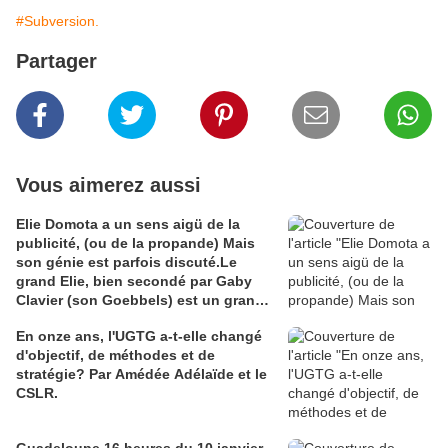
#Subversion.
Partager
Vous aimerez aussi
Elie Domota a un sens aigü de la
publicité, (ou de la propande) Mais
son génie est parfois discuté.Le
grand Elie, bien secondé par Gaby
Clavier (son Goebbels) est un grand
communicateur. Mais communicateur
En onze ans, l'UGTG a-t-elle changé
de quoi ? Les Guadeloupéens sont
d'objectif, de méthodes et de
divisés à ce sujet et Elie en voudra à
stratégie? Par Amédée Adélaïde et le
leur majorité que son génie ne séduit
CSLR.
pas. C'est comme en amour le fluide
est souvent capricieux. Pour en juger
j'ai cho