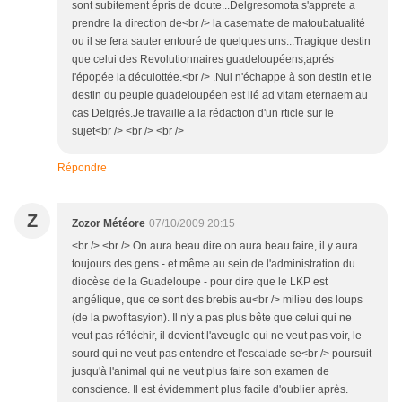
sont subitement épris de doute...Delgresomota s'apprete a
prendre la direction de<br /> la casematte de matoubatualité
ou il se fera sauter entouré de quelques uns...Tragique destin
que celui des Revolutionnaires guadeloupéens,aprés
l'épopée la déculottée.<br /> .Nul n'échappe à son destin et le
destin du peuple guadeloupéen est lié ad vitam eternaem au
cas Delgrés.Je travaille a la rédaction d'un rticle sur le
sujet<br /> <br /> <br />
Répondre
Z
Zozor Météore
07/10/2009 20:15
<br /> <br /> On aura beau dire on aura beau faire, il y aura
toujours des gens - et même au sein de l'administration du
diocèse de la Guadeloupe - pour dire que le LKP est
angélique, que ce sont des brebis au<br /> milieu des loups
(de la pwofitasyion). Il n'y a pas plus bête que celui qui ne
veut pas réfléchir, il devient l'aveugle qui ne veut pas voir, le
sourd qui ne veut pas entendre et l'escalade se<br /> poursuit
jusqu'à l'animal qui ne veut plus faire son examen de
conscience. Il est évidemment plus facile d'oublier après.