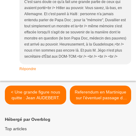
C'est sans doute ce qu'a fait une grande partie de ceux qui
avaient porté<br /> Hitler au pouvoir. Vous savez, là-bas, en
Allemagne. Et c'est pareil à Haïti : personne n'a jamais
entendu parler de Papa Doc ; pour la "mémoire", Duvallier est
tout simplement un monstre et la<br /> même mémoire s'est
effacée lorsqu'il s'agit de se souvenir de la manière dont le
monstre en question (le bon Papa Doc, médecin des pauvres)
est arrivé au pouvoir. Heureusement, à la Guadeloupe,<br />
nous n'en sommes pas encore là. Et puis M. Jégo n'est plus
secrétaire d'État aux DOM-TOM.<br /> <br /> <br /> <br />
Répondre
< Une grande figure nous
Referendum en Martinique
quitte : Jean AUDEBERT.
sur l'éventuel passage de
l'article 73 à l'article 74
(autonomie). >
Hébergé par Overblog
Top articles