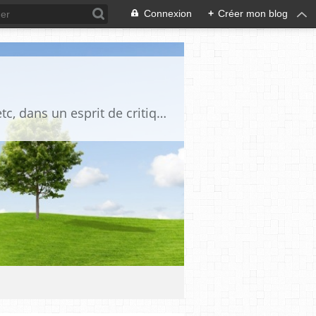
Connexion
+
Créer mon blog
Blog destiné à commenter l'actualité, politique, économique, culturelle, sportive, etc, dans un esprit de critique philosophique, d'esprit chrétien et français.La collaboration des lecteurs est souhaitée, de même que la courtoisie, et l'esprit de tolérance.