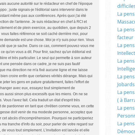
ais aucune autorité sur le rédacteur en chef de l'époque
difficile
po ; juste signais-je l'éditorial sans intervenir dans le
La pensé
ssistant même pas aux conférences. Après quoi j'ai été
Massacr
tion de l'antenne. Je suis rédacteur en chef à RCI et
ectement et de plein exercice, au quotidien, que depuis 2
La pensé
 vous faites référence se soit caché derrière moi, pour
facteur d
otre demande est une chose. Moi je n'y suis pour rien. Vous
La pensé
tacté que je sache. Dans ce cas, comment pouvez-vous me
Intellec
 ce qu'on vous a dit. Pour finir, sachez qu'un éditorial est
ière et très particulier. Le seul qui permette à son auteur
La pensé
t une pensée dans ce cadre, je ne suis pas fautif
Intellig
ue ma direction ne m'a fixé aucune ligne et me laisse
La pensé
x bien croire enfin que certaines vérités dérange. Mais qui
jeter les gens en pature gratuitement, faites l'effort de
Jobards
'échanger avec eux, essayez tout simplement de
La pensé
os aussi sinon plus excessifs que les miens. On ne se
( à Bar
 Vous l'avez fait. Cela traduit un état d'esprit très
ient de pardonner en tant que chrétien comme vous, en cette
La pens
sagesse doit venir de ma modeste personne, acceptez que
Person
r cet abcès d'incompréhension. Pourquoi ne participeriez
La pens
a tranche d'info du soir, pour parler de votre regard sur
Démocr
de vous tout simplement. L'invitation est lancée et elle