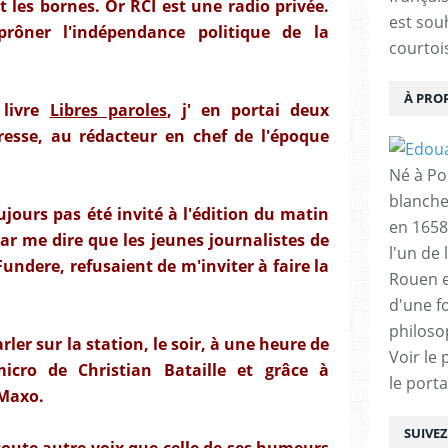
it les bornes. Or RCI est une radio privée.
est sou
rôner l'indépendance politique de la
courtois
À PRO
 livre
Libres paroles
, j' en portai deux
resse, au rédacteur en chef de l'époque
Né à Poi
blanche
jours pas été invité à l'édition du matin
en 1658
ar me dire que les jeunes journalistes de
l'un de 
Fundere, refusaient de m'inviter à faire la
Rouen e
d'une f
philoso
arler sur la station, le soir, à une heure de
Voir le 
cro de Christian Bataille et grâce à
le porta
 Maxo.
SUIVE
 toute autre voix que celle de ses humeurs