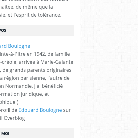
haitée, de même que la
ie, et l'esprit de tolérance.
POS
nte-à-Pitre en 1942, de famille
-créole, arrivée à Marie-Galante
, de grands parents originaires
la région parisienne, l'autre de
n Normandie, j'ai bénéficié
ormation juridique, et
phique (
profil de
Edouard Boulogne
sur
il Overblog
Z-MOI