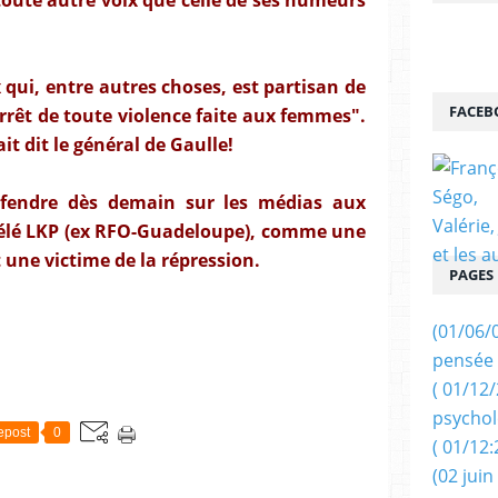
x qui, entre autres choses, est partisan de
FACEB
arrêt de toute violence faite aux femmes".
 dit le général de Gaulle!
défendre dès demain sur les médias aux
 Télé LKP (ex RFO-Guadeloupe), comme une
t une victime de la répression.
PAGES
(01/06/
pensée 
( 01/12
psychol
epost
0
( 01/12:
(02 juin