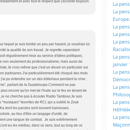
ordialement et avec tout le respect que j'accorde toujours
La pensé
La pensé
Europe.
La pensé
La pensé
La pensé
ur lequel je suis tombé un peu par hasard, je voudrais lui
Racialis
rité la qualité de son travail. Je regrette cependant
La pensé
it régulièrement mise au service d'idées politiques,
ndre non seulement du professionalisme, mais aussi de
janvier 
naliste.Je crois même que c'est un devoir en particulier sur
La pens
on partisanes.J'ai particulièrement été choqué des mots
Démocr
'ai pu entendre sur un des éditoriaux pendant la crise :
onie", parlant de la Guadeloupe.Comment ne pas
La pensé
t plus encore qu'on met de l'huile sur le feu en tenant de
Philoso
, je ne cherche pas à écouter Radio Tambour.Je suis
La pens
"musiques" favorites de RCI, qui a oublié le Zouk
 Ka dont les paroles sont souvent haineuses,
Hé!Héé
réole, au lieu d'être un langage d'unité, de
La pensé
ient une langue de combat. Je suis extrêmement
Maçonn
u'ont eu les médias, dans ce sens, tout au long de ce