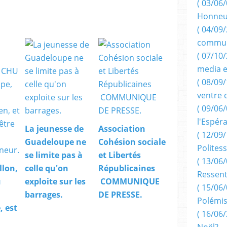
( 03/06/
Honneu
( 04/09/
commun
( 07/10
media e
( 08/09/
ventre 
( 09/06/
l'Espér
La jeunesse de
Association
( 12/09/
Guadeloupe ne
Cohésion sociale
Politess
se limite pas à
et Libertés
( 13/06/
llon,
celle qu'on
Républicaines
Ressent
u
exploite sur les
COMMUNIQUE
( 15/06/
barrages.
DE PRESSE.
Polémis
 est
( 16/06/
Noël?