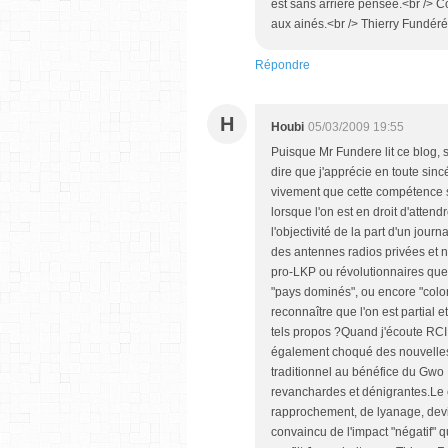
est sans arrière pensée.<br /> C
aux ainés.<br /> Thierry Fundéré
Répondre
H
Houbi
05/03/2009 19:55
Puisque Mr Fundere lit ce blog, s
dire que j'apprécie en toute sincé
vivement que cette compétence so
lorsque l'on est en droit d'atte
l'objectivité de la part d'un jour
des antennes radios privées et n
pro-LKP ou révolutionnaires que j
"pays dominés", ou encore "col
reconnaître que l'on est partial e
tels propos ?Quand j'écoute RCI
également choqué des nouvelles 
traditionnel au bénéfice du Gwo
revanchardes et dénigrantes.Le c
rapprochement, de lyanage, dev
convaincu de l'impact "négatif" q