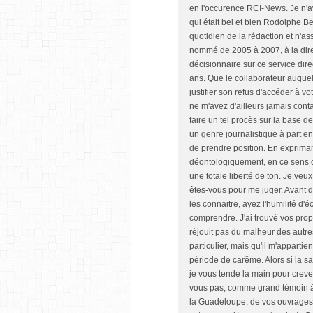
en l'occurence RCI-News. Je n'av
qui était bel et bien Rodolphe Bep
quotidien de la rédaction et n'a
nommé de 2005 à 2007, à la direc
décisionnaire sur ce service dir
ans. Que le collaborateur auquel
justifier son refus d'accéder à v
ne m'avez d'ailleurs jamais con
faire un tel procès sur la base de
un genre journalistique à part ent
de prendre position. En expriman
déontologiquement, en ce sens q
une totale liberté de ton. Je veu
êtes-vous pour me juger. Avant de 
les connaitre, ayez l'humilité d
comprendre. J'ai trouvé vos prop
réjouit pas du malheur des autres.
particulier, mais qu'il m'appart
période de carême. Alors si la 
je vous tende la main pour creve
vous pas, comme grand témoin à m
la Guadeloupe, de vos ouvrages, 