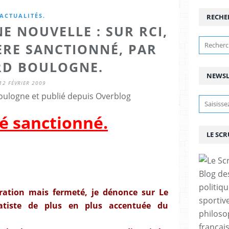
ACTUALITÉS.
RECHE
E NOUVELLE : SUR RCI,
ERE SANCTIONNÉ, PAR
D BOULOGNE.
NEWSL
12 FÉVRIER 2009
ulogne et publié depuis Overblog
é sanctionné.
LE SC
Blog de
politiq
ation mais fermeté, je dénonce sur Le
sportive
ratiste de plus en plus accentuée du
philoso
françai