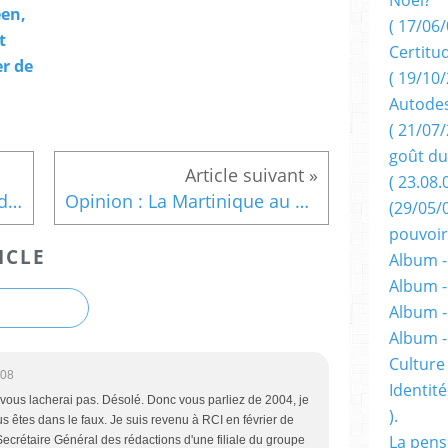
en,
( 17/06/
t
Certitu
er de
( 19/10/
Autodes
( 21/07/
goût du
( 23.08.
Un nazisme tropical: point de vue d'un historien autorisé.
Opinion : La Martinique au pilori, par Gérard Dorwling-Carter.
(29/05/
pouvoir
ICLE
Album -
Album -
Album -
Album 
Culture 
:08
Identité
vous lacherai pas. Désolé. Donc vous parliez de 2004, je
).
s êtes dans le faux. Je suis revenu à RCI en février de
La pens
ecrétaire Général des rédactions d'une filiale du groupe