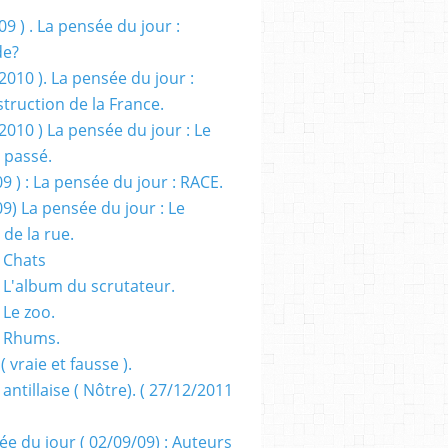
09 ) . La pensée du jour :
de?
2010 ). La pensée du jour :
truction de la France.
2010 ) La pensée du jour : Le
 passé.
09 ) : La pensée du jour : RACE.
09) La pensée du jour : Le
 de la rue.
 Chats
 L'album du scrutateur.
 Le zoo.
- Rhums.
( vraie et fausse ).
 antillaise ( Nôtre). ( 27/12/2011
ée du jour ( 02/09/09) : Auteurs