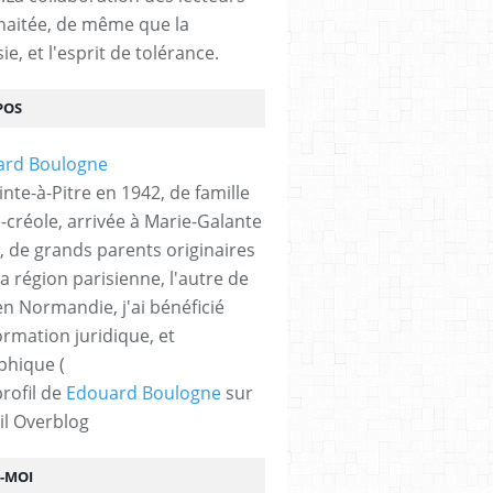
haitée, de même que la
ie, et l'esprit de tolérance.
POS
nte-à-Pitre en 1942, de famille
-créole, arrivée à Marie-Galante
, de grands parents originaires
la région parisienne, l'autre de
n Normandie, j'ai bénéficié
ormation juridique, et
phique (
profil de
Edouard Boulogne
sur
il Overblog
Z-MOI