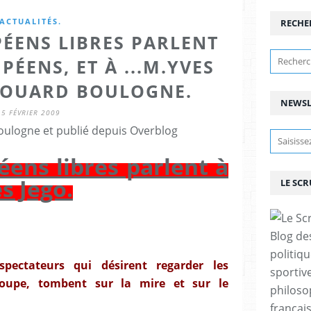
ACTUALITÉS.
RECHE
ÉENS LIBRES PARLENT
ÉENS, ET À ...M.YVES
EDOUARD BOULOGNE.
NEWSL
5 FÉVRIER 2009
ulogne et publié depuis Overblog
ens libres parlent à
s Jego.
LE SC
Blog de
politiq
pectateurs qui désirent regarder les
sportive
oupe, tombent sur la mire et sur le
philoso
françai