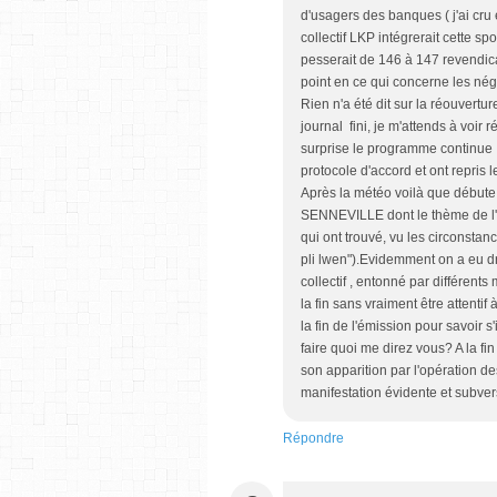
d'usagers des banques ( j'ai cru
collectif LKP intégrerait cette s
pesserait de 146 à 147 revendica
point en ce qui concerne les nég
Rien n'a été dit sur la réouvert
journal fini, je m'attends à voir
surprise le programme continue e
protocole d'accord et ont repris le
Après la météo voilà que débute
SENNEVILLE dont le thème de l'ém
qui ont trouvé, vu les circonstan
pli lwen").Evidemment on a eu dr
collectif , entonné par différents 
la fin sans vraiment être attentif 
la fin de l'émission pour savoir s'i
faire quoi me direz vous? A la fin
son apparition par l'opération d
manifestation évidente et subver
Répondre