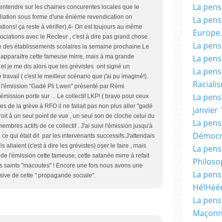
La pensé
 entendre sur les chaines concurentes locales que le
poliation sous forme d'une énième revendication on
La pensé
tions! ça reste à vérifier),4- On est toujours au même
Europe.
ociations avec le Recteur , c'est à dire pas grand chose.
La pensé
ure des établissements scolaires la semaine prochaine.Le
La pensé
 réapparaitre cette fameuse mirre, mais à ma grande
t je me dis alors que les grévistes ont signé un
La pensé
 travail ( c'est le meilleur scénario que j'ai pu imaginé!).
Racialis
 l'émission "Gadé Pli Lwen" présenté par Rémi
La pensé
ission porte sur ... Le collectif LKP! ( bravo pour ceux
ces de la grève à RFO il ne fallait pas non plus aller "gadé
janvier 
oit à un seul point de vue , un seul son de cloche celui du
La pens
membres actifs de ce collectif . J'ai suivi l'émission jusqu'à
Démocr
à ce qui était dit par les intervenants successifs.J'attendais
ls allaient (c'est à dire les grévistes) oser le faire , mais
La pensé
 de l'émission cette fameuse, cette satanée mirre à refait
Philoso
es saints "macoutes" ! Encore une fois nous avons une
La pens
sive de cette " propagande sociale".
Hé!Héé
La pensé
Maçonn