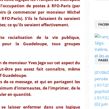
 l'occupation de postes à RFO-Paris (par
noirs (à commencer par monsieur Michel
RFO-Paris). S'ils le faisaient ils seraient
es; ce qu'ils seraient effectivement.
FACEB
te racialisation de la vie publique,
pour la Guadeloupe, tous groupes
PAGES
on de monsieur Yves Jego sur cet aspect du
t-être pas assez fait connaître, même
(01/06/
if Guadeloupe.
pensée 
s de ce message, et qui en partagent les
( 01/12
imum d'internautes, de l'imprimer, de le
psychol
culer en quantité.
( 01/12:
(02 juin
se laisser enfermer dans une logique