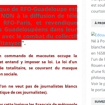
est sou
ique de RFO-Guadeloupe est
courtois
NON à la diffusion de télé
 RFO-Paris, et revendique
À PRO
des Guadeloupéens dans leur
 avec le combat du collectif
Né à Poi
fitasyon
".
blanche
en 1658
u'un commando de macoutes occupe la
l'un de 
 et entend y imposer sa loi. La loi d'un
Rouen e
ée totalitaire, se couvrant du masque
d'une f
n sociale.
philoso
Voir le 
 l'on ne veut pas de journalistes blancs
le porta
tique de ces journalistes).
SUIVE
ans cette logique les Français de métropole