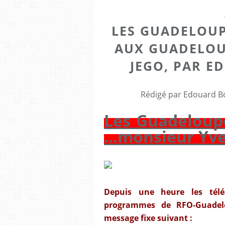
LES GUADELOUP
AUX GUADELOUP
JEGO, PAR 
Rédigé par Edouard Bo
Les Guadeloupé
...monsieur Yve
Depuis une heure les télés
programmes de RFO-Guadel
message fixe suivant :