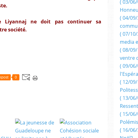
( 03/06/
ste.
Honneu
( 04/09/
e Liyannaj ne doit pas continuer sa
commun
tre société.
( 07/10
media e
( 08/09/
ventre 
( 09/06/
l'Espér
epost
0
( 12/09/
Politess
( 13/06/
Ressent
( 15/06/
Polémis
( 16/06/
Noël?