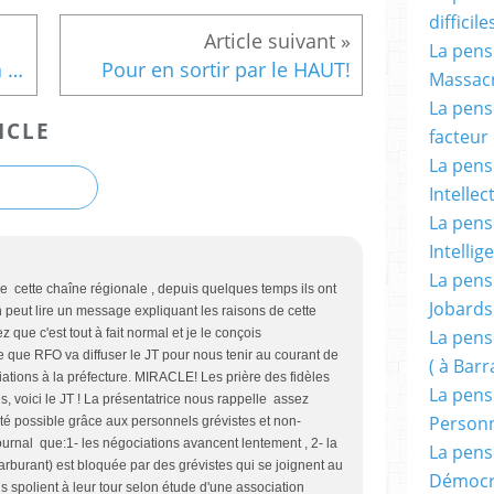
difficile
La pensé
Deux premières réactions à l'émission sur les "maîtres" de la Martinique.
Pour en sortir par le HAUT!
Massacr
La pensé
ICLE
facteur d
La pensé
Intellec
La pensé
Intellig
La pensé
e cette chaîne régionale , depuis quelques temps ils ont
Jobards
n peut lire un message expliquant les raisons de cette
La pensé
z que c'est tout à fait normal et je le conçois
que RFO va diffuser le JT pour nous tenir au courant de
( à Bar
iations à la préfecture. MIRACLE! Les prière des fidèles
La pens
s, voici le JT ! La présentatrice nous rappelle assez
Person
té possible grâce aux personnels grévistes et non-
urnal que:1- les négociations avancent lentement , 2- la
La pens
arburant) est bloquée par des grévistes qui se joignent au
Démocr
s spolient à leur tour selon étude d'une association