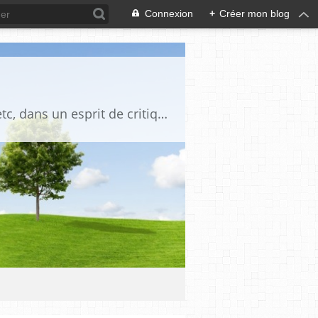
Connexion
+
Créer mon blog
Blog destiné à commenter l'actualité, politique, économique, culturelle, sportive, etc, dans un esprit de critique philosophique, d'esprit chrétien et français.La collaboration des lecteurs est souhaitée, de même que la courtoisie, et l'esprit de tolérance.