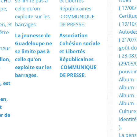
( 17/06/
Certitu
( 19/10/
Autodes
La jeunesse de
Association
( 21/07/
Guadeloupe ne
Cohésion sociale
goût du
se limite pas à
et Libertés
( 23.08.
llon,
celle qu'on
Républicaines
(29/05/
u
exploite sur les
COMMUNIQUE
pouvoir
barrages.
DE PRESSE.
Album -
 est
Album -
Album -
en,
Album 
t
Culture 
er de
Identité
).
La pens