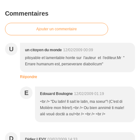
Commentaires
Ajouter un commentaire
U
un citoyen du monde
12/02/2009 00:09
pitoyable et lamentable honte sur l'auteur et l'editeur.Mr "
Errare humanum est, perseverare diabolicum"
Répondre
E
Edouard Boulogne
12/02/2009 01:19
<br /> "Du latin! Il sait le latin, ma soeur"! (C'est di
Molière mon frère!).<br /> Ou bien annimé ti male!
alé voué doctè a ou!<br /> <br /> <br />
D
Didier LEVY
03/02/2009 14:33