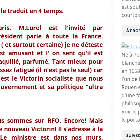
est sou
 le traduit en 4 temps.
courtois
ris. M.Lurel est l'invité par
À PRO
résident parle à toute la France.
( et surtout certaine) je ne déteste
est amusant et l' on sent qu'il est
Né à Poi
aquillé, parfumé. Tant mieux pour
blanche
assez fatigué (il n'est pas le seul) car
en 1658
'est le Victorin socialiste que nous
l'un de 
uvernement et sa politique "ultra
Rouen e
d'une f
philoso
Voir le 
le porta
us sommes sur RFO. Encore! Mais
e nouveau Victorin! Il s'adresse à la
SUIVE
 Le ministre est dans nos murs.