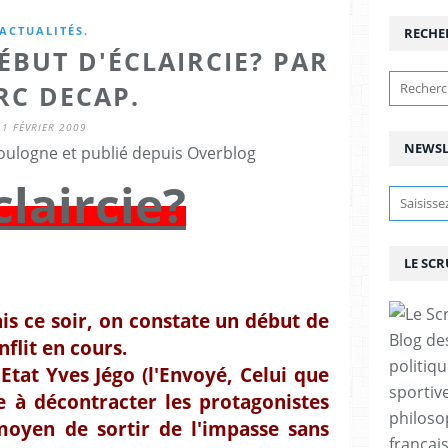
ACTUALITÉS.
RECHE
ÉBUT D'ÉCLAIRCIE? PAR
RC DECAP.
1 FÉVRIER 2009
NEWSL
ulogne et publié depuis Overblog
laircie?
LE SC
ais ce soir, on constate un début de
Blog de
nflit en cours.
politiq
'Etat Yves Jégo (l'Envoyé, Celui que
sportive
ue à décontracter les protagonistes
philoso
moyen de sortir de l'impasse sans
françai