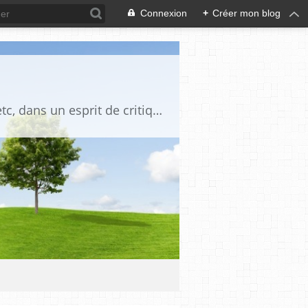
Connexion
+
Créer mon blog
Blog destiné à commenter l'actualité, politique, économique, culturelle, sportive, etc, dans un esprit de critique philosophique, d'esprit chrétien et français.La collaboration des lecteurs est souhaitée, de même que la courtoisie, et l'esprit de tolérance.