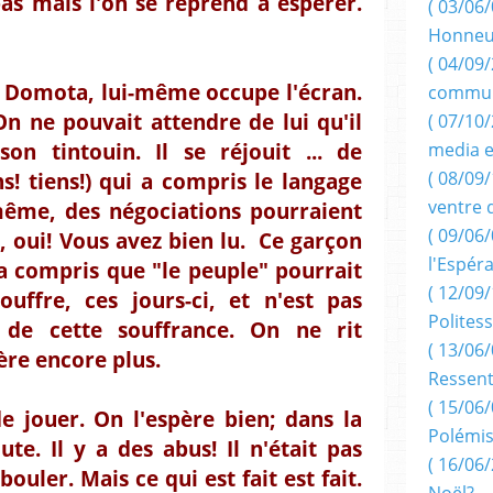
pas mais l'on se reprend à espérer.
( 03/06/
Honneu
( 04/09/
e Domota, lui-même occupe l'écran.
commun
 On ne pouvait attendre de lui qu'il
( 07/10
son tintouin. Il se réjouit ... de
media e
( 08/09/
ns! tiens!) qui a compris le langage
ventre 
 même, des négociations pourraient
( 09/06/
, oui! Vous avez bien lu. Ce garçon
l'Espér
i a compris que "le peuple" pourrait
( 12/09/
ouffre, ces jours-ci, et n'est pas
Politess
 de cette souffrance. On ne rit
( 13/06/
ère encore plus.
Ressent
( 15/06/
 de jouer. On l'espère bien; dans la
Polémis
te. Il y a des abus! Il n'était pas
( 16/06/
uler. Mais ce qui est fait est fait.
Noël?