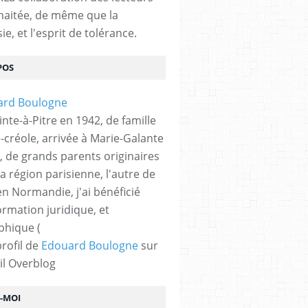
haitée, de même que la
ie, et l'esprit de tolérance.
POS
nte-à-Pitre en 1942, de famille
-créole, arrivée à Marie-Galante
, de grands parents originaires
la région parisienne, l'autre de
n Normandie, j'ai bénéficié
ormation juridique, et
phique (
profil de
Edouard Boulogne
sur
il Overblog
Z-MOI