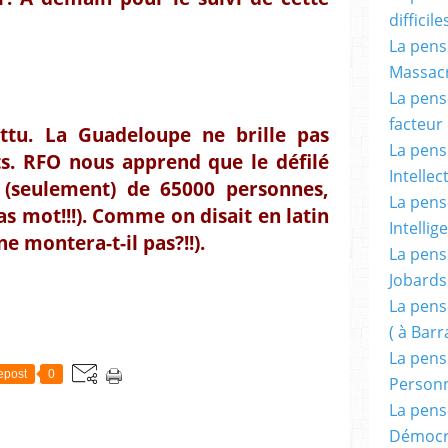
difficile
La pensé
Massacr
La pensé
facteur d
ttu. La Guadeloupe ne brille pas
La pensé
s. RFO nous apprend que le défilé
Intellec
 (seulement) de 65000 personnes,
La pensé
bas mot!!!). Comme on disait en latin
Intellig
e montera-t-il pas?!!).
La pensé
Jobards
La pensé
( à Bar
La pens
epost
0
Person
La pens
Démocr