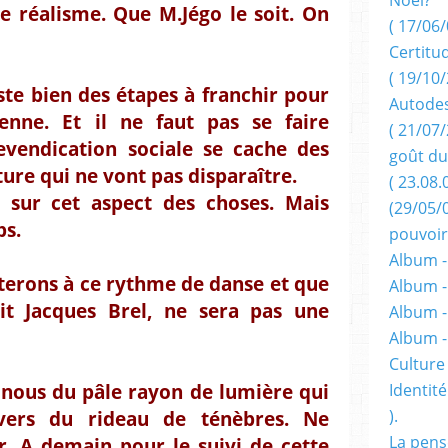
de réalisme. Que M.Jégo le soit. On
( 17/06/
Certitu
( 19/10/
este bien des étapes à franchir pour
Autodes
enne. Et il ne faut pas se faire
( 21/07/
 revendication sociale se cache des
goût du
ure qui ne vont pas disparaître.
( 23.08.
t, sur cet aspect des choses. Mais
(29/05/
ps.
pouvoir
Album -
terons à ce rythme de danse et que
Album -
it Jacques Brel, ne sera pas une
Album -
Album 
Culture 
 nous du pâle rayon de lumière qui
Identité
).
avers du rideau de ténèbres. Ne
La pens
r. A demain pour le suivi de cette