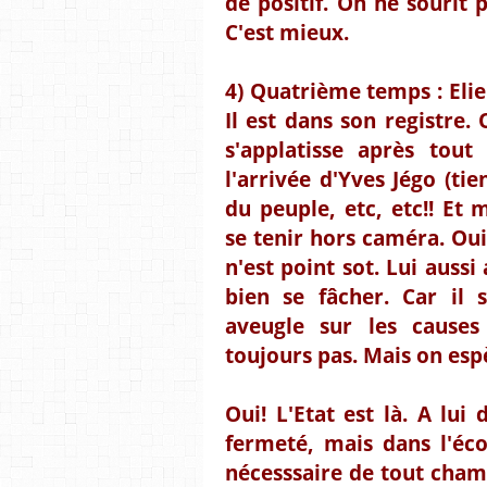
de positif. On ne sourit 
C'est mieux.
4) Quatrième temps : Eli
Il est dans son registre.
s'applatisse après tout 
l'arrivée d'Yves Jégo (tie
du peuple, etc, etc!! Et
se tenir hors caméra. Oui
n'est point sot. Lui auss
bien se fâcher. Car il s
aveugle sur les causes
toujours pas. Mais on esp
Oui! L'Etat est là. A lui
fermeté, mais dans l'écou
nécesssaire de tout chambo