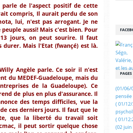
 parle de l'aspect positif de cette
ait compris, Il aurait perdu de son
ota, lui, n'est pas arrogant. Je ne
e peuple aussi! Mais c'est bien. Pour
FACEB
13 jours, on peut sourire. Il faut
 durer. Mais l'Etat (fwançé) est là.
illy Angèle parle. Ce soir il n'est
PAGES
dent du MEDEF-Guadeloupe, mais du
treprises de la Guadeloupe). Ce
(01/06/
rend de plus en plus d'assurance. Il
pensée 
nnonce des temps difficiles, vue la
( 01/12
 ces derniers jours. Il faut que le
psychol
te, que la liberté du travail soit
( 01/12:
cmac, il peut sortir quelque chose
(02 juin