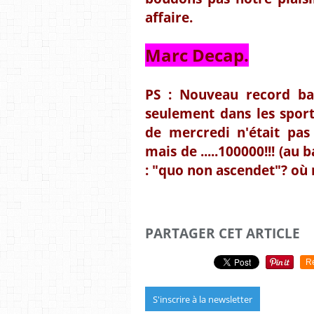
affaire.
Marc Decap.
PS : Nouveau record ba
seulement dans les sport
de mercredi n'était pas
mais de .....100000!!! (au 
: "quo non ascendet"? où n
PARTAGER CET ARTICLE
R
S'inscrire à la newsletter