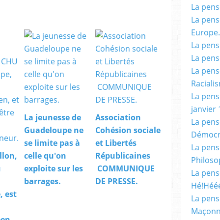
La pensé
La pensé
Europe.
La pensé
La pensé
La pensé
Racialis
La pensé
janvier 
La jeunesse de
Association
La pens
Guadeloupe ne
Cohésion sociale
Démocr
se limite pas à
et Libertés
La pensé
llon,
celle qu'on
Républicaines
Philoso
u
exploite sur les
COMMUNIQUE
La pens
barrages.
DE PRESSE.
Hé!Héé
 est
La pensé
Maçonn
en,