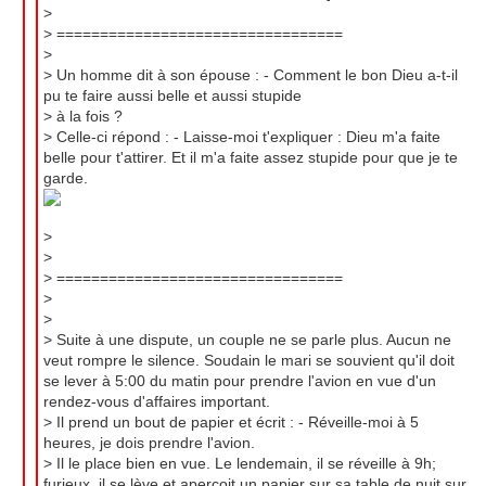
>
> =================================
>
> Un homme dit à son épouse : - Comment le bon Dieu a-t-il
pu te faire aussi belle et aussi stupide
> à la fois ?
> Celle-ci répond : - Laisse-moi t'expliquer : Dieu m'a faite
belle pour t'attirer. Et il m'a faite assez stupide pour que je te
garde.
>
>
> =================================
>
>
> Suite à une dispute, un couple ne se parle plus. Aucun ne
veut rompre le silence. Soudain le mari se souvient qu'il doit
se lever à 5:00 du matin pour prendre l'avion en vue d'un
rendez-vous d'affaires important.
> Il prend un bout de papier et écrit : - Réveille-moi à 5
heures, je dois prendre l'avion.
> Il le place bien en vue. Le lendemain, il se réveille à 9h;
furieux, il se lève et aperçoit un papier sur sa table de nuit sur