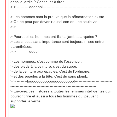
dans le jardin ? Continuer à tirer.
> > ---------looooool---------------------------------- -------------------
-------------------------------- -------
> Les hommes sont la preuve que la réincarnation existe.
> On ne peut pas devenir aussi con en une seule vie.
> > --------------------------------------------------- ---------------------
----------------------------
> Pourquoi les hommes ont-ils les jambes arquées ?
> Les choses sans importance sont toujours mises entre
parenthèses.
> > ---------looool------------------------------------ --------------------
------------------------------- -----
> Les hommes, c'est comme de l'essence :
> des pieds à la ceinture, c'est du super,
> de la ceinture aux épaules, c'est de l'ordinaire,
> et des épaules à la tête, c'est du sans plomb.
> > --------looooooooooooooooooooool------------------- ---------
------------------------------------------ -----------------------
> Envoyez ces histoires à toutes les femmes intelligentes qui
pourront rire et aussi à tous les hommes qui peuvent
supporter la vérité..