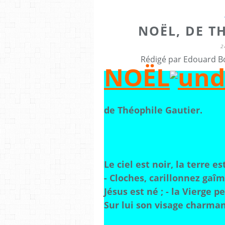
NOËL, DE T
2
Rédigé par Edouard Bo
NOËL
de Théophile Gautier.
Le ciel est noir, la terre es
- Cloches, carillonnez gaîm
Jésus est né ; - la Vierge 
Sur lui son visage charman