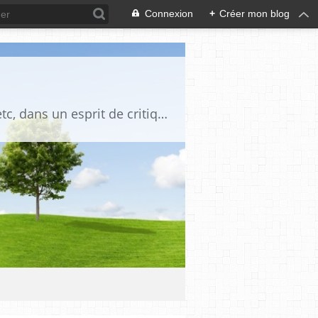
Connexion
+
Créer mon blog
Blog destiné à commenter l'actualité, politique, économique, culturelle, sportive, etc, dans un esprit de critique philosophique, d'esprit chrétien et français.La collaboration des lecteurs est souhaitée, de même que la courtoisie, et l'esprit de tolérance.