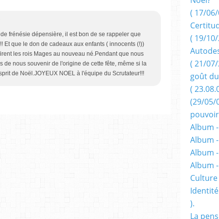
( 17/06/
7
Certitu
de frénésie dépensière, il est bon de se rappeler que
( 19/10/
! Et que le don de cadeaux aux enfants ( innocents (!))
Autodes
e firent les rois Mages au nouveau né.Pendant que nous
( 21/07/
 de nous souvenir de l'origine de cette fête, même si la
l'esprit de Noël.JOYEUX NOEL à l'équipe du Scrutateur!!!
goût du
( 23.08.
(29/05/
pouvoir
Album -
Album -
Album -
Album 
Culture 
Identité
).
La pens