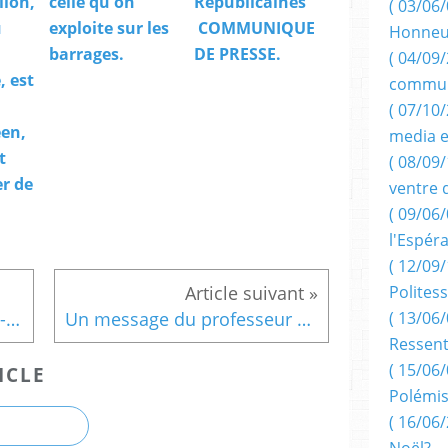
llon,
celle qu'on
Républicaines
( 03/06/
u
exploite sur les
COMMUNIQUE
Honneu
barrages.
DE PRESSE.
( 04/09/
 est
commun
( 07/10
en,
media e
t
( 08/09/
er de
ventre 
( 09/06/
l'Espér
( 12/09/
Politess
( 13/06/
Le journal d'Aramis (6) : P-à-P : incendie dramatique; mais aussi Valérie Bègue, Laure Manaudou, Yannick Noah!
Un message du professeur HADDAD.
Ressent
( 15/06/
ICLE
Polémis
( 16/06/
Noël?