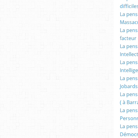
difficile
La pensé
Massacr
La pensé
facteur d
La pensé
Intellec
La pensé
Intellig
La pensé
Jobards
La pensé
( à Bar
La pens
Person
La pens
Démocr