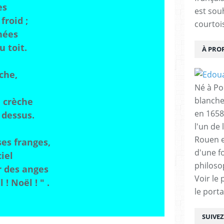
es
est sou
froid ;
courtois
gnées
 toit.
À PRO
îche,
Né à Poi
blanche
a crèche
en 1658
 dessus.
l'un de 
Rouen e
es franges,
d'une f
ciel
philoso
r des anges
Voir le 
 ! Noël ! " .
le porta
SUIVE