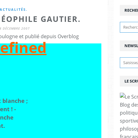
ACTUALITÉS.
RECHE
HÉOPHILE GAUTIER.
4 DÉCEMBRE 2007
ulogne et publié depuis Overblog
NEWSL
LE SC
t blanche ;
Blog de
ent ! -
politiq
penche
sportive
t.
philoso
françai