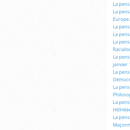
La pensé
La pensé
Europe.
La pensé
La pensé
La pensé
Racialis
La pensé
janvier 
La pens
Démocr
La pensé
Philoso
La pens
Hé!Héé
La pensé
Maçonn