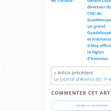
en Corrèze !
Gérard Cote
directeur d
CHU de
Guadeloupe,
un grand
Guadeloupé
et mériterai
d'être offici
la légion
d'honneur.
COMMENTER CET ART
Ajouter un commentaire