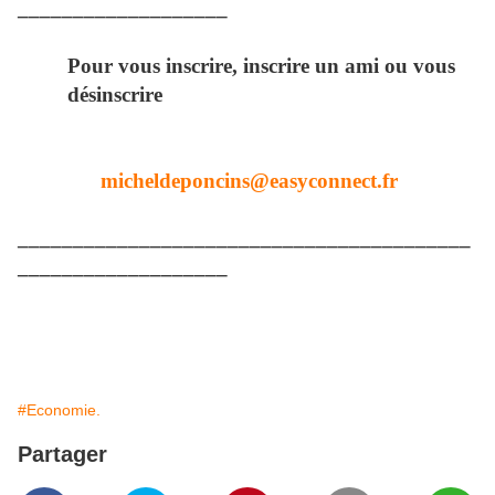
___________________
Pour vous inscrire, inscrire un ami ou vous
désinscrire
micheldeponcins@easyconnect.fr
_________________________________________
___________________
#Economie.
Partager