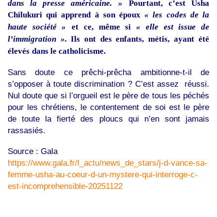
dans la presse américaine. »
Pourtant, c’est Usha
Chilukuri qui apprend à son époux
« les codes de la
haute société »
et ce, même si
« elle est issue de
l’immigration ».
Ils ont
des enfants, métis,
ayant été
élevés
dans le catholicisme.
Sans doute ce prêchi-prêcha ambitionne-t-il de
s’opposer à toute discrimination ? C’est assez réussi.
Nul doute que si l’orgueil est le père de tous les péchés
pour les chrétiens, le contentement de soi est le père
de toute la fierté des ploucs qui n’en sont jamais
rassasiés.
Source : Gala
https://www.gala.fr/l_actu/news_de_stars/j-d-vance-sa-
femme-usha-au-coeur-d-un-mystere-qui-interroge-c-
est-incomprehensible-20251122