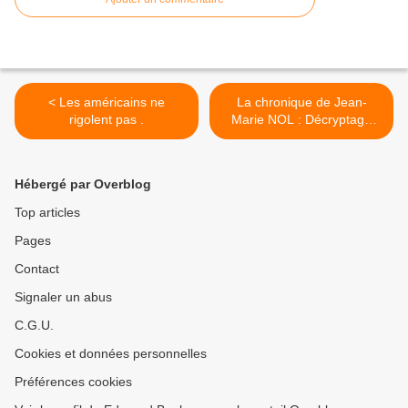
< Les américains ne
La chronique de Jean-
rigolent pas .
Marie NOL : Décryptage
des effets négatifs du cycle
kafkaïen de déclin de la
France pour la
Hébergé par Overblog
Guadeloupe . >
Top articles
Pages
Contact
Signaler un abus
C.G.U.
Cookies et données personnelles
Préférences cookies