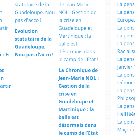
La pensé
La pensé
Europe.
La pensé
Evolution
La pensé
statutaire de la
La pensé
Guadeloupe.
Racialis
 : Et
Nou pas d'acco !
La pensé
janvier 
et
La Chronique de
La pens
on
Jean-Marie NOL :
Démocr
artir
Gestion de la
La pensé
crise en
Philoso
Guadeloupe et
La pens
Martinique : la
Hé!Héé
balle est
La pensé
désormais dans
Maçonn
le camp de l'Etat