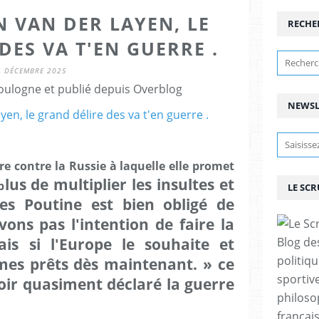
 VAN DER LAYEN, LE
RECHE
DES VA T'EN GUERRE .
4 DÉCEMBRE 2025
ulogne et publié depuis Overblog
NEWSL
e contre la Russie à laquelle elle promet
lus de multiplier les insultes et
p
LE SC
es Poutine est bien obligé de
ons pas l'intention de faire la
is si l'Europe le souhaite et
Blog de
politiq
s prêts dès maintenant. » ce
sportive
voir quasiment déclaré la guerre
philoso
françai