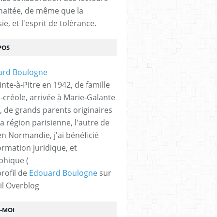
haitée, de même que la
ie, et l'esprit de tolérance.
POS
nte-à-Pitre en 1942, de famille
-créole, arrivée à Marie-Galante
, de grands parents originaires
la région parisienne, l'autre de
n Normandie, j'ai bénéficié
ormation juridique, et
phique (
profil de
Edouard Boulogne
sur
il Overblog
Z-MOI