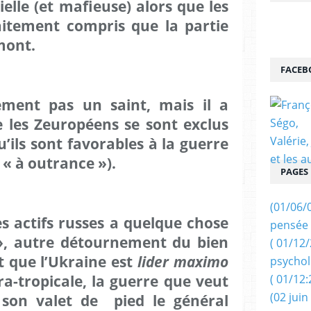
elle (et mafieuse) alors que les
aitement compris que la partie
mont.
FACEB
ement pas un saint, mais il a
e les Zeuropéens se sont exclus
’ils sont favorables à la guerre
: « à outrance »).
PAGES
(01/06/
es actifs russes a quelque chose
pensée 
», autre détournement du bien
( 01/12
t que l’Ukraine est
lider maximo
psychol
ra-tropicale, la guerre que veut
( 01/12:
(02 juin
 son valet de pied le général