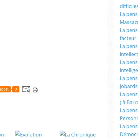
difficile
La pensé
Massacr
La pensé
facteur d
La pensé
Intellec
La pensé
Intellig
La pensé
Jobards
epost
0
La pensé
( à Bar
La pens
Person
La pens
Démocr