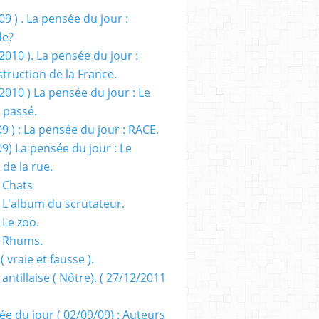
09 ) . La pensée du jour :
de?
2010 ). La pensée du jour :
truction de la France.
2010 ) La pensée du jour : Le
 passé.
09 ) : La pensée du jour : RACE.
09) La pensée du jour : Le
 de la rue.
 Chats
 L'album du scrutateur.
 Le zoo.
- Rhums.
( vraie et fausse ).
 antillaise ( Nôtre). ( 27/12/2011
ée du jour ( 02/09/09) : Auteurs