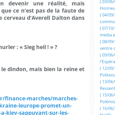
( 03/06/
n devenir une réalité, mais
Honneu
r que ce n’est pas de la faute de
( 04/09/
le cerveau d’Averell Dalton dans
commun
( 07/10
media e
( 08/09/
rler : « Sieg heil ! » ?
ventre 
( 09/06/
l'Espér
 le dindon, mais bien la reine et
( 12/09/
Politess
( 13/06/
Ressent
( 15/06/
fr/finance-marches/marches-
Polémis
ukraine-leurope-promet-un-
( 16/06/
-a-kiev-sappuyant-sur-les-
Noël?