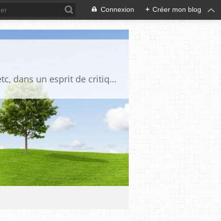
Connexion
+
Créer mon blog
Blog destiné à commenter l'actualité, politique, économique, culturelle, sportive, etc, dans un esprit de critique philosophique, d'esprit chrétien et français.La collaboration des lecteurs est souhaitée, de même que la courtoisie, et l'esprit de tolérance.