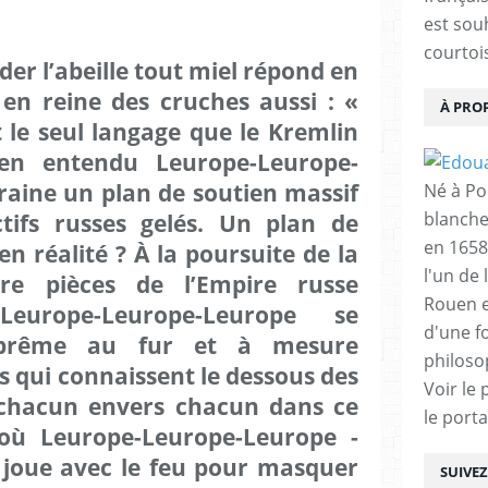
est sou
courtois
er l’abeille tout miel répond en
 en reine des cruches aussi : «
À PRO
t le seul langage que le Kremlin
n entendu Leurope-Leurope-
raine un plan de soutien massif
Né à Poi
tifs russes gelés. Un plan de
blanche
en 1658
en réalité ? À la poursuite de la
l'un de 
tre pièces de l’Empire russe
Rouen e
Leurope-Leurope-Leurope se
d'une f
uprême au fur et à mesure
philoso
s qui connaissent le dessous des
Voir le 
e chacun envers chacun dans ce
le porta
où Leurope-Leurope-Leurope -
- joue avec le feu pour masquer
SUIVE