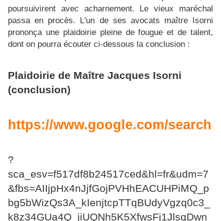
poursuivirent avec acharnement. Le vieux maréchal
passa en procès. L'un de ses avocats maître Isorni
prononça une plaidoirie pleine de fougue et de talent,
dont on pourra écouter ci-dessous la conclusion :
Plaidoirie de Maître Jacques Isorni
(conclusion)
https://www.google.com/search
?
sca_esv=f517df8b24517ced&hl=fr&udm=7
&fbs=AIIjpHx4nJjfGojPVHhEACUHPiMQ_p
bg5bWizQs3A_kIenjtcpTTqBUdyVgzq0c3_
k8z34GUa4Q_jiUQNh5K5XfwsFj1JlsgDwn