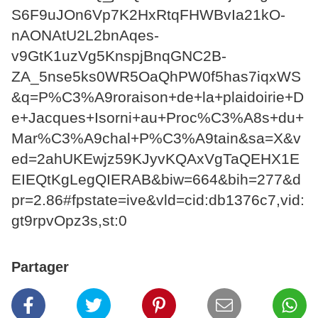
S6F9uJOn6Vp7K2HxRtqFHWBvIa21kO-
nAONAtU2L2bnAqes-
v9GtK1uzVg5KnspjBnqGNC2B-
ZA_5nse5ks0WR5OaQhPW0f5has7iqxWS
&q=P%C3%A9roraison+de+la+plaidoirie+D
e+Jacques+Isorni+au+Proc%C3%A8s+du+
Mar%C3%A9chal+P%C3%A9tain&sa=X&v
ed=2ahUKEwjz59KJyvKQAxVgTaQEHX1E
EIEQtKgLegQIERAB&biw=664&bih=277&d
pr=2.86#fpstate=ive&vld=cid:db1376c7,vid:
gt9rpvOpz3s,st:0
Partager