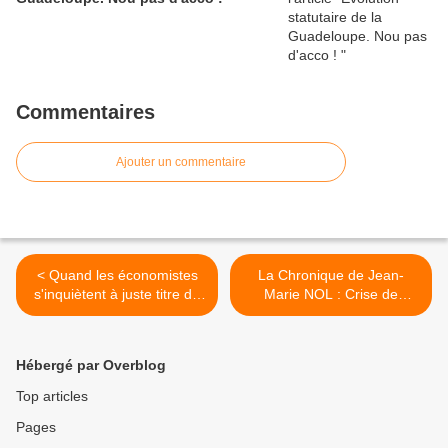
Commentaires
Ajouter un commentaire
< Quand les économistes
La Chronique de Jean-
s'inquiètent à juste titre de
Marie NOL : Crise de
la crise prévisible du
trésorerie : gare à la
modèle économique de la
reproduction des erreurs du
Guadeloupe et de la
passé ? >
Hébergé par Overblog
Martinique ?
Top articles
Pages