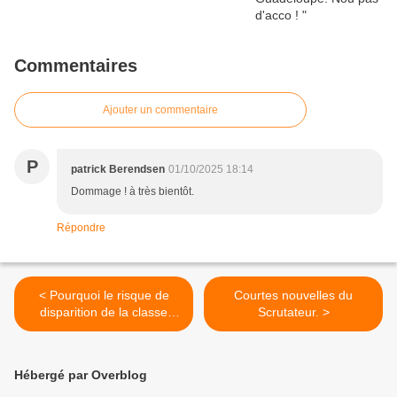
Commentaires
Ajouter un commentaire
P
patrick Berendsen
01/10/2025 18:14
Dommage ! à très bientôt.
Répondre
< Pourquoi le risque de
Courtes nouvelles du
disparition de la classe
Scrutateur. >
moyenne en Guadeloupe
n'a jamais été aussi élevé
qu'on le pense à horizon
Hébergé par Overblog
2035 ? Par Jean-Marie
NOL