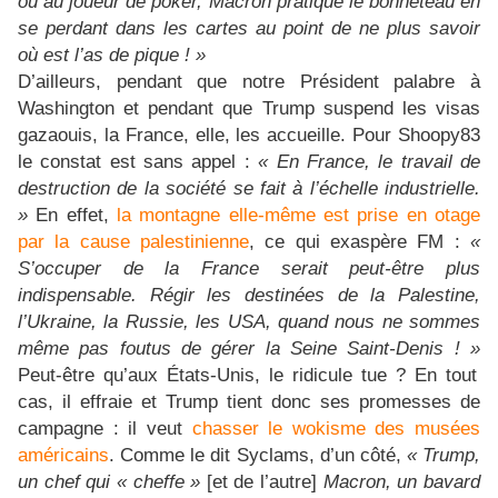
ou au joueur de poker, Macron pratique le bonneteau en
se perdant dans les cartes au point de ne plus savoir
où est l’as de pique ! »
D’ailleurs, pendant que notre Président palabre à
Washington et pendant que Trump suspend les visas
gazaouis, la France, elle, les accueille. Pour Shoopy83
le constat est sans appel :
« En France, le travail de
destruction de la société se fait à l’échelle industrielle.
»
En effet,
la montagne elle-même est prise en otage
par la cause palestinienne
, ce qui exaspère FM :
«
S’occuper de la France serait peut-être plus
indispensable. Régir les destinées de la Palestine,
l’Ukraine, la Russie, les USA, quand nous ne sommes
même pas foutus de gérer la Seine Saint-Denis ! »
Peut-être qu’aux États-Unis, le ridicule tue ? En tout
cas, il effraie et Trump tient donc ses promesses de
campagne : il veut
chasser le wokisme des musées
américains
. Comme le dit Syclams, d’un côté,
« Trump,
un chef qui « cheffe »
[et de l’autre]
Macron, un bavard