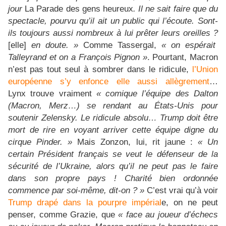
jour
La Parade des gens heureux
. Il ne sait faire que du
spectacle, pourvu qu’il ait un public qui l’écoute. Sont-
ils toujours aussi nombreux à lui prêter leurs oreilles ?
[elle]
en doute. »
Comme Tassergal,
« on espérait
Talleyrand et on a François Pignon »
. Pourtant, Macron
n’est pas tout seul à sombrer dans le ridicule,
l’Union
européenne s’y enfonce elle aussi allègrement
…
Lynx trouve vraiment
« comique l’équipe des Dalton
(Macron, Merz…) se rendant au États-Unis pour
soutenir Zelensky. Le ridicule absolu… Trump doit être
mort de rire en voyant arriver cette équipe digne du
cirque Pinder. »
Mais Zonzon, lui, rit jaune :
« Un
certain Président français se veut le défenseur de la
sécurité de l’Ukraine, alors qu’il ne peut pas le faire
dans son propre pays ! Charité bien ordonnée
commence par soi-même, dit-on ? »
C’est vrai qu’à voir
Trump drapé dans la pourpre impérial
e, on ne peut
penser, comme Grazie, que
« face au joueur d’échecs