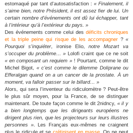
estomaqué par tant d’autosatisfaction :
« Finalement, il
s’aime bien, notre Président, il est assez fier de lui. Un
certain nombre d’événements ont dû lui échapper, tant
à l’intérieur qu’à l’extérieur du pays. »
Des événements comme celui des
déficits chroniques
et la triple peine qui risque de les accompagner
?
«
Pourquoi s’inquiéter
, ironise Elio,
notre Mozart va
s’occuper du problème… »
Lolofi craint que ce ne soit
« en composant un requiem »
! Pourtant, comme le dit
Michel Bigot,
« c’est comme le dilemme Doliprane ou
Efferalgan quand on a un cancer de la prostate. À un
moment, va falloir passer sur le billard… »
Alors, qui sera l’inventeur du ridiculomètre ? Peut-être
le plus sûr moyen, pour la France, de se distinguer
maintenant. De toute façon comme le dit 2nidncy,
« il y
a bien longtemps que les dirigeants européens ne
dirigent plus rien, que les projecteurs sur leurs illustres
personnes »
. Les Français eux-mêmes ne craignent
plus le ridicule et se
crétinisent en masse
. On ne peut