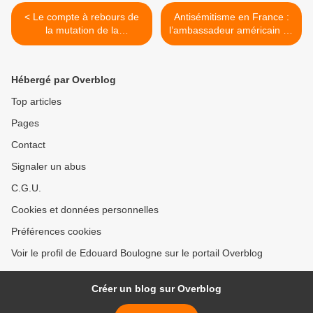
< Le compte à rebours de
Antisémitisme en France :
la mutation de la
l’ambassadeur américain dit
Guadeloupe et de la
sa « profonde inquiétude ».
Martinique prise dans un
Et Macron à l'impudence de
champ de forces politiques
jouer la pucelle
Hébergé par Overblog
et économiques
effarouchée. >
contradictoires. Par Jean-
Top articles
Marie NOL
Pages
Contact
Signaler un abus
C.G.U.
Cookies et données personnelles
Préférences cookies
Voir le profil de Edouard Boulogne sur le portail Overblog
Créer un blog sur Overblog