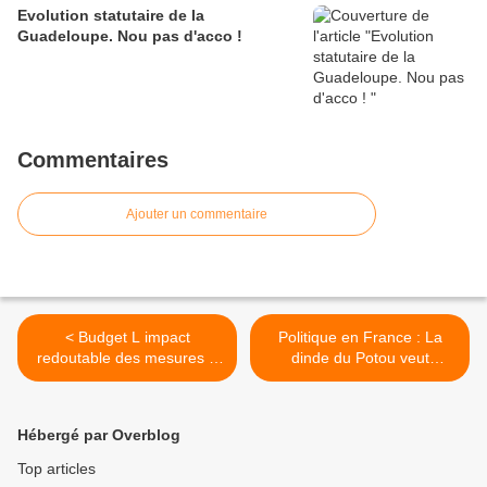
Evolution statutaire de la
Guadeloupe. Nou pas d'acco !
Commentaires
Ajouter un commentaire
< Budget L impact
Politique en France : La
redoutable des mesures d
dinde du Potou veut
économies sur la
revenir! Plus que sotte, elle
Guadeloupe et la
est sosotte >
Martinique Par Jean Marie
Hébergé par Overblog
NOL .
Top articles