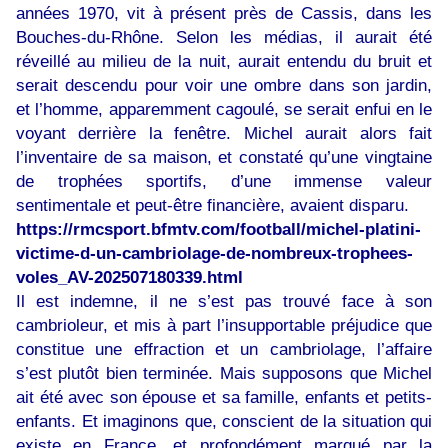
années 1970, vit à présent près de Cassis, dans les
Bouches-du-Rhône. Selon les médias, il aurait été
réveillé au milieu de la nuit, aurait entendu du bruit et
serait descendu pour voir une ombre dans son jardin,
et l’homme, apparemment cagoulé, se serait enfui en le
voyant derrière la fenêtre. Michel aurait alors fait
l’inventaire de sa maison, et constaté qu’une vingtaine
de trophées sportifs, d’une immense valeur
sentimentale et peut-être financière, avaient disparu.
https://rmcsport.bfmtv.com/football/michel-platini-
victime-d-un-cambriolage-de-nombreux-trophees-
voles_AV-202507180339.html
Il est indemne, il ne s’est pas trouvé face à son
cambrioleur, et mis à part l’insupportable préjudice que
constitue une effraction et un cambriolage, l’affaire
s’est plutôt bien terminée. Mais supposons que Michel
ait été avec son épouse et sa famille, enfants et petits-
enfants. Et imaginons que, conscient de la situation qui
existe en France, et profondément marqué par la