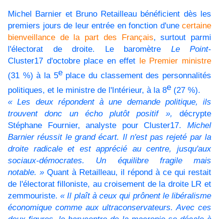
Michel Barnier et Bruno Retailleau bénéficient dès les
premiers jours de leur entrée en fonction d'une
certaine
bienveillance de la part des Français
, surtout parmi
l'électorat de droite. Le baromètre
Le Point
-
Cluster17 d'octobre place en effet
le Premier ministre
e
(31 %) à la 5
place du classement des personnalités
e
politiques, et le ministre de l'Intérieur, à la 8
(27 %).
« Les deux répondent à une demande politique, ils
trouvent donc un écho plutôt positif »,
décrypte
Stéphane Fournier, analyste pour Cluster17.
Michel
Barnier réussit le grand écart. Il n'est pas rejeté par la
droite radicale et est apprécié au centre, jusqu'aux
sociaux-démocrates. Un équilibre fragile mais
notable. »
Quant à Retailleau, il répond à ce qui restait
de l'électorat filloniste, au croisement de la droite LR et
zemmouriste.
« Il plaît à ceux qui prônent le libéralisme
économique comme aux ultraconservateurs. Avec ces
deux figures, le barycentre de la macronie se décale à