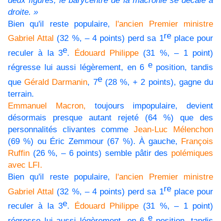
droite. »
Bien qu'il reste populaire,
l'ancien Premier ministre
re
Gabriel Attal
(32 %, – 4 points) perd sa 1
place pour
e
reculer à la 3
.
Édouard Philippe
(31 %, – 1 point)
e
régresse lui aussi légèrement, en 6
position, tandis
e
que
Gérald Darmanin
, 7
(28 %, + 2 points), gagne du
terrain.
Emmanuel Macron,
toujours impopulaire, devient
désormais presque autant rejeté (64 %) que des
personnalités clivantes comme
Jean-Luc Mélenchon
(69 %) ou Éric Zemmour (67 %). À gauche,
François
Ruffin
(26 %, – 6 points) semble pâtir des
polémiques
avec LFI.
Bien qu'il reste populaire,
l'ancien Premier ministre
re
Gabriel Attal
(32 %, – 4 points) perd sa 1
place pour
e
reculer à la 3
.
Édouard Philippe
(31 %, – 1 point)
e
régresse lui aussi légèrement, en 6
position, tandis