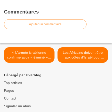
Commentaires
Ajouter un commentaire
< L’armée israélienne
Les Africains doivent être
confirme avoir « éliminé » le
aux côtés d’Israël pour
chef du Hezbollah Hassan
terrasser gauchisme et
Nasrallah dans une frappe
islamisme , par Kakou
à Beyrouth. (un coup de
Ernest Tigori. >
Hébergé par Overblog
maître d'Israêl)
Top articles
Pages
Contact
Signaler un abus