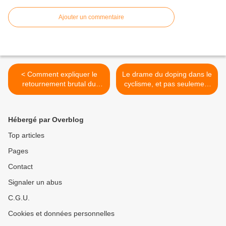
Ajouter un commentaire
< Comment expliquer le
Le drame du doping dans le
retournement brutal du
cyclisme, et pas seulement
marché de l'immobilier aux
le cyclisme. >
Antilles et quelles seraient
les conséquences ? Par
Hébergé par Overblog
Jean-Marie NOL .
Top articles
Pages
Contact
Signaler un abus
C.G.U.
Cookies et données personnelles