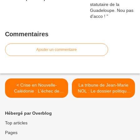
Commentaires
Ajouter un commentaire
< Crise en Nouvelle-
La tribune de Jean-Marie
Calédonie : L'échec de
NOL : Le dossier politique
l'autonomie et les limites de
incandescent de la
la responsabilité et du
Nouvelle-Calédonie devrait
pouvoir local ? Par Jean-
à terme devenir un enjeu
Hébergé par Overblog
Marie NOL
Géostratégique et
Géopolitique majeur pour la
Top articles
France >
Pages