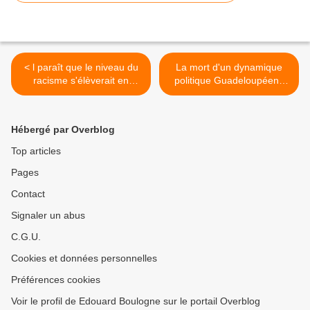
< l paraît que le niveau du
La mort d'un dynamique
racisme s'élèverait en
politique Guadeloupéen :
France. Si c'est exact,
Cédric Cornet. >
comment s'explique le
phénomène ?
Hébergé par Overblog
Top articles
Pages
Contact
Signaler un abus
C.G.U.
Cookies et données personnelles
Préférences cookies
Voir le profil de Edouard Boulogne sur le portail Overblog