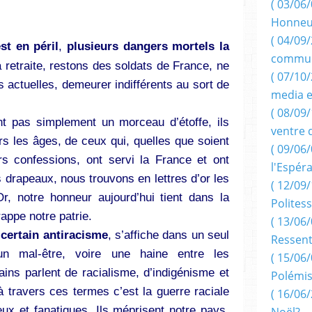
( 03/06/
Honneu
( 04/09/
st en péril
,
plusieurs dangers mortels la
commun
retraite, restons des soldats de France, ne
( 07/10
 actuelles, demeurer indifférents au sort de
media e
( 08/09/
t pas simplement un morceau d’étoffe, ils
ventre 
ers les âges, de ceux qui, quelles que soient
( 09/06/
s confessions, ont servi la France et ont
l'Espér
s drapeaux, nous trouvons en lettres d’or les
( 12/09/
, notre honneur aujourd’hui tient dans la
Politess
rappe notre patrie.
( 13/06/
 certain antiracisme
, s’affiche dans un seul
Ressent
n mal-être, voire une haine entre les
( 15/06/
ins parlent de racialisme, d’indigénisme et
Polémis
à travers ces termes c’est la guerre raciale
( 16/06/
ux et fanatiques. Ils méprisent notre pays,
Noël?