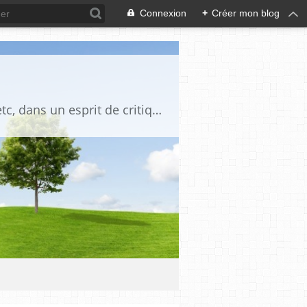
Connexion
+
Créer mon blog
Blog destiné à commenter l'actualité, politique, économique, culturelle, sportive, etc, dans un esprit de critique philosophique, d'esprit chrétien et français.La collaboration des lecteurs est souhaitée, de même que la courtoisie, et l'esprit de tolérance.