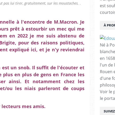
ut pas lui tirer, gratuitement, sur les moustaches. .
est sou
courtois
onnelle à l'encontre de M.Macron. Je
À PRO
jours prêt à estourbir un mec qui me
idem en 2022 je me suis abstenu de
rigite, pour des raisons politiques,
Né à Poi
nt expliqué ici, et je n'y reviendrai
blanche
en 1658
l'un de 
est un snob. Il suffit de l'écouter et
Rouen e
e plus en plus de gens en France les
d'une f
er ainsi. Et notamment chez les
philoso
 et/ou les niais parleront de coups
Voir le 
le porta
 lecteurs mes amis.
SUIVE