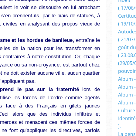
eulent le voir se dissoudre en lui arrachant
( 17/06/
 s’en prennent-ils, par le biais de statues, à
Certitu
( 19/10/
et civiles en analysant des propos vieux de
Autodes
( 21/07/
isme et les hordes de banlieue,
entraîne le
goût du
lles de la nation pour les transformer en
( 23.08.
 contraires à notre constitution. Or, chaque
(29/05/
oyance ou sa non-croyance, est partout chez
pouvoir
et ne doit exister aucune ville, aucun quartier
Album -
s’appliquent pas.
Album -
prend le pas sur la fraternité
lors de
Album -
tilise les forces de l’ordre comme agents
Album 
es face à des Français en gilets jaunes
Culture 
eci alors que des individus infiltrés et
Identité
mmerces et menacent ces mêmes forces de
).
 ne font qu’appliquer les directives, parfois
La pens