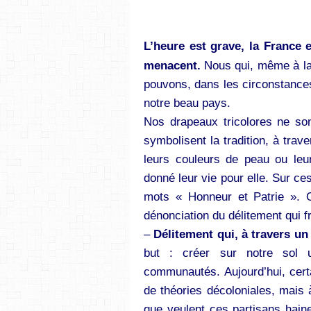
L’heure est grave, la France e
menacent.
Nous qui, même à la 
pouvons, dans les circonstances
notre beau pays.
Nos drapeaux tricolores ne son
symbolisent la tradition, à trav
leurs couleurs de peau ou leur
donné leur vie pour elle. Sur ce
mots « Honneur et Patrie ». Or
dénonciation du délitement qui f
–
Délitement qui, à travers un
but : créer sur notre sol u
communautés. Aujourd’hui, certa
de théories décoloniales, mais 
que veulent ces partisans haine