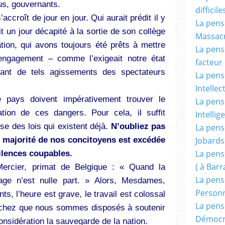
us, gouvernants.
difficile
accroît de jour en jour. Qui aurait prédit il y
La pensé
t un jour décapité à la sortie de son collège
Massacr
tion, qui avons toujours été prêts à mettre
La pensé
engagement – comme l’exigeait notre état
facteur d
vant de tels agissements des spectateurs
La pensé
Intellec
e pays doivent impérativement trouver le
La pensé
tion de ces dangers. Pour cela, il suffit
Intellig
se des lois qui existent déjà.
N’oubliez pas
La pensé
majorité de nos concitoyens est excédée
Jobards
ilences coupables.
La pensé
( à Bar
Mercier, primat de Belgique : « Quand la
La pens
age n’est nulle part. » Alors, Mesdames,
Person
, l’heure est grave, le travail est colossal
La pens
achez que nous sommes disposés à soutenir
Démocr
considération la sauvegarde de la nation.