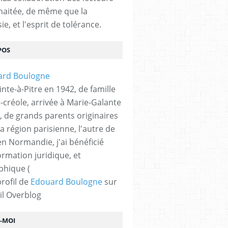
haitée, de même que la
ie, et l'esprit de tolérance.
POS
nte-à-Pitre en 1942, de famille
-créole, arrivée à Marie-Galante
, de grands parents originaires
la région parisienne, l'autre de
n Normandie, j'ai bénéficié
ormation juridique, et
phique (
profil de
Edouard Boulogne
sur
il Overblog
Z-MOI