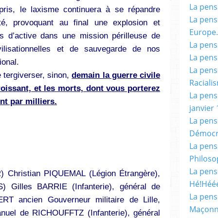
La pensé
epris, le laxisme continuera à se répandre
La pensé
té, provoquant au final une explosion et
Europe.
s d’active dans une mission périlleuse de
La pensé
vilisationnelles et de sauvegarde de nos
La pensé
ional.
La pensé
e tergiverser, sinon,
demain la guerre civile
Racialis
oissant, et les morts, dont vous porterez
La pensé
nt par milliers.
janvier 
La pens
Démocr
La pensé
Philoso
La pens
) Christian PIQUEMAL (Légion Étrangère),
Hé!Héé
) Gilles BARRIE (Infanterie), général de
La pensé
RT ancien Gouverneur militaire de Lille,
Maçonn
nuel de RICHOUFFTZ (Infanterie), général