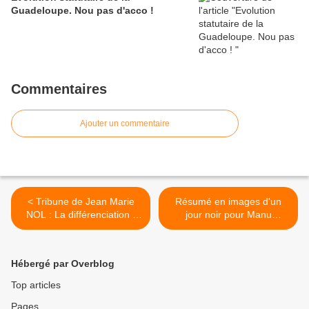
Guadeloupe. Nou pas d'acco !
Commentaires
Ajouter un commentaire
< Tribune de Jean Marie
Résumé en images d'un
NOL : La différenciation :
jour noir pour Manu
chance ou obstacle de taille
Macron ; cela vaut le
pour les Antilles ?
détour. Comme quoi il est
permis (même) de sourire.
Hébergé par Overblog
>
Top articles
Pages