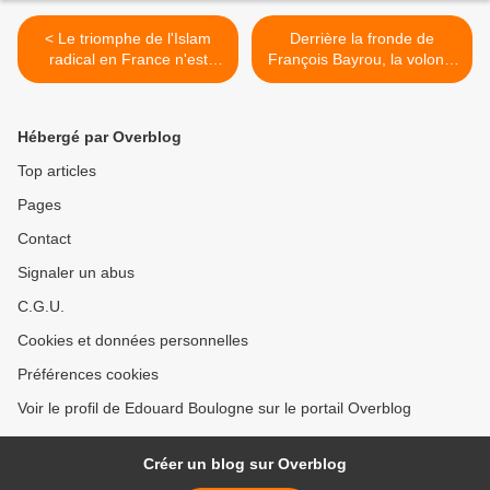
< Le triomphe de l'Islam
Derrière la fronde de
radical en France n'est
François Bayrou, la volonté
nullement certain. Ceux qui
d’écorner les premiers pas
le croient sont victimes de
de Gabriel Attal >
ceux de nos compatriotes
Hébergé par Overblog
qui comptent sur le
radicalisme pour accéder
Top articles
au Pouvoir .
Pages
Contact
Signaler un abus
C.G.U.
Cookies et données personnelles
Préférences cookies
Voir le profil de Edouard Boulogne sur le portail Overblog
Créer un blog sur Overblog