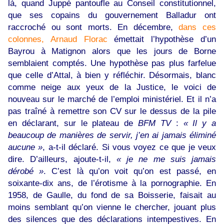
là, quand Juppé pantoufle au Conseil constitutionnel,
que ses copains du gouvernement Balladur ont
raccroché ou sont morts. En décembre,
dans ces
colonnes, Arnaud Florac
émettait l’hypothèse d’un
Bayrou à Matignon alors que les jours de Borne
semblaient comptés. Une hypothèse pas plus farfelue
que celle d’Attal, à bien y réfléchir. Désormais, blanc
comme neige aux yeux de la Justice, le voici de
nouveau sur le marché de l’emploi ministériel. Et il n’a
pas traîné à remettre son CV sur le dessus de la pile
en déclarant, sur le plateau de
BFM TV
:
« Il y a
beaucoup de manières de servir, j’en ai jamais éliminé
aucune »
, a-t-il déclaré. Si vous voyez ce que je veux
dire. D’ailleurs, ajoute-t-il,
« je ne me suis jamais
dérobé »
. C’est là qu’on voit qu’on est passé, en
soixante-dix ans, de l’érotisme à la pornographie. En
1958, de Gaulle, du fond de sa Boisserie, faisait au
moins semblant qu’on vienne le chercher, jouant plus
des silences que des déclarations intempestives. En