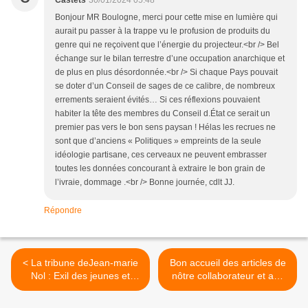
Bonjour MR Boulogne, merci pour cette mise en lumière qui
aurait pu passer à la trappe vu le profusion de produits du
genre qui ne reçoivent que l’énergie du projecteur.<br /> Bel
échange sur le bilan terrestre d’une occupation anarchique et
de plus en plus désordonnée.<br /> Si chaque Pays pouvait
se doter d’un Conseil de sages de ce calibre, de nombreux
errements seraient évités… Si ces réflexions pouvaient
habiter la tête des membres du Conseil d.État ce serait un
premier pas vers le bon sens paysan ! Hélas les recrues ne
sont que d’anciens « Politiques » empreints de la seule
idéologie partisane, ces cerveaux ne peuvent embrasser
toutes les données concourant à extraire le bon grain de
l’ivraie, dommage .<br /> Bonne journée, cdlt JJ.
Répondre
< La tribune deJean-marie
Bon accueil des articles de
Nol : Exil des jeunes et
nôtre collaborateur et ami
retraités : Awa ...yo pé
Jean-Marie NOL. >
ké déviwé an gwadloup ni