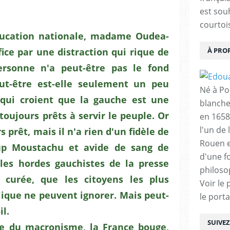
est sou
courtois
ducation nationale, madame Oudea-
À PRO
ce par une distraction qui rique de
ersonne n'a peut-être pas le fond
ut-être est-elle seulement un peu
Né à Poi
qui croient que la gauche est une
blanche
oujours prêts à servir le peuple. Or
en 1658
l'un de 
 prêt, mais il n'a rien d'un fidèle de
Rouen e
up Moustachu et avide de sang de
d'une f
 les hordes gauchistes de la presse
philoso
 curée, que les citoyens les plus
Voir le 
lique ne peuvent ignorer. Mais peut-
le porta
il.
SUIVE
e du macronisme, la France bouge,