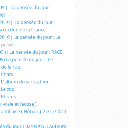
09 ) . La pensée du jour :
de?
2010 ). La pensée du jour :
truction de la France.
2010 ) La pensée du jour : Le
 passé.
09 ) : La pensée du jour : RACE.
09) La pensée du jour : Le
 de la rue.
 Chats
 L'album du scrutateur.
 Le zoo.
- Rhums.
( vraie et fausse ).
 antillaise ( Nôtre). ( 27/12/2011
ée du jour ( 02/09/09) : Auteurs