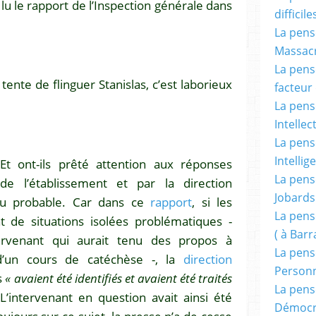
 lu le rapport de l’Inspection générale dans
difficile
La pensé
Massacr
La pensé
tente de flinguer Stanislas, c’est laborieux
facteur d
La pensé
Intellec
La pensé
Intellig
 Et ont-ils prêté attention aux réponses
La pensé
de l’établissement et par la direction
Jobards
eu probable. Car dans ce
rapport
, si les
La pensé
t de situations isolées problématiques -
( à Bar
rvenant qui aurait tenu des propos à
La pens
d’un cours de catéchèse -, la
direction
Person
s
« avaient été identifiés et avaient été traités
La pens
 L’intervenant en question avait ainsi été
Démocr