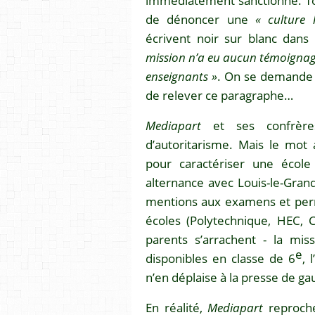
immédiatement sanctionné. Touj
de dénoncer une
« culture
écrivent noir sur blanc dans
mission n’a eu aucun témoignag
enseignants »
. On se demande
de relever ce paragraphe…
Mediapart
et ses confrères
d’autoritarisme. Mais le mot
pour caractériser une école
alternance avec Louis-le-Grand
mentions aux examens et perme
écoles (Polytechnique, HEC,
parents s’arrachent - la mis
e
disponibles en classe de 6
, 
n’en déplaise à la presse de ga
En réalité,
Mediapart
reproche