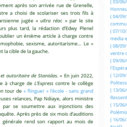
( 03/06/
ement après son arrivée rue de Grenelle,
Honneu
re a choisi de scolariser ses trois fils à
( 04/09/
parisienne jugée «
ultra réac
» par le site
commun
rs plus tard, la rédaction d’Edwy Plenel
( 07/10
publier un énième article à charge contre
media e
Homophobie, sexisme, autoritarisme… Le
«
( 08/09/
t la cible de la gauche.
ventre 
( 09/06/
l'Espér
et autoritaire de Stanislas. »
En juin 2022,
( 12/09/
Politess
cle à charge de
L’Express
contre le collège
( 13/06/
on tour de
« flinguer » l’école - sans grand
Ressent
uses relances, Pap Ndiaye, alors ministre
( 15/06/
nit par se soumettre aux injonctions des
Polémis
enquête. Après près de six mois d’auditions
( 16/06/
on générale rend son rapport au mois de
Noël?