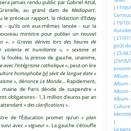
e sera jamais rendu public par Gabriel Attal,
( 17/06/
Grenelle, au grand dam de
Mediapart
.
Certitu
 le précieux rapport, la rédaction d’Edwy
( 19/10/
e - qu’ils ont eux-mêmes lancée - sur la
Autodes
 nouveau ministre pour publier un nouvel
( 21/07/
an »
.
« Graves dérives lors des heures de
goût du
 violente et humiliante »
,
« sexisme et
( 23.08.
la foulée, la presse de gauche, unanime,
(29/05/
te avec l’intégrisme catholique »
, peut-on lire
pouvoir
culture homophobe [y] sévit de longue date »
Album -
exisme »
, dénonce
Le Monde
… Rapidement,
Album -
La mairie de Paris décide de suspendre
«
Album -
ts obligatoires - 1,3 million d’euros par an
Album 
n attendant
« des clarifications »
.
Culture 
Identité
istre de l’Éducation promet qu’un
« plan
).
 suivi avec
« vigueur »
. La gauche s’étouffe
La pens