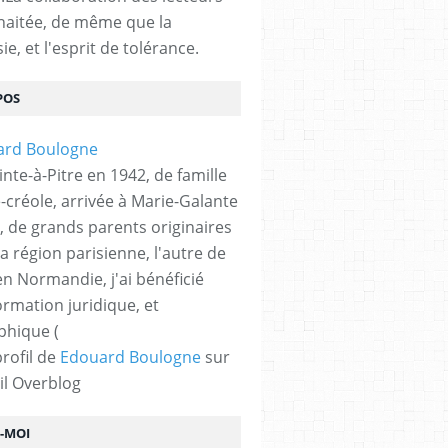
haitée, de même que la
ie, et l'esprit de tolérance.
POS
nte-à-Pitre en 1942, de famille
-créole, arrivée à Marie-Galante
, de grands parents originaires
la région parisienne, l'autre de
n Normandie, j'ai bénéficié
ormation juridique, et
phique (
profil de
Edouard Boulogne
sur
il Overblog
Z-MOI