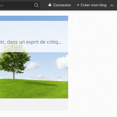
Connexion
+
Créer mon blog
Blog destiné à commenter l'actualité, politique, économique, culturelle, sportive, etc, dans un esprit de critique philosophique, d'esprit chrétien et français.La collaboration des lecteurs est souhaitée, de même que la courtoisie, et l'esprit de tolérance.