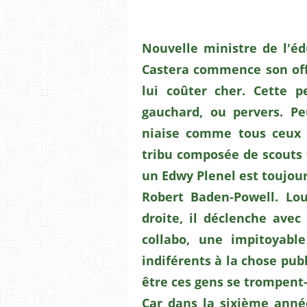
Nouvelle ministre de l'é
Castera commence son offi
lui coûter cher. Cette p
gauchard, ou pervers. Pe
niaise comme tous ceux 
tribu composée de scouts t
un Edwy Plenel est toujours
Robert Baden-Powell. Lo
droite, il déclenche avec
collabo, une impitoyable
indiférents à la chose pub
être ces gens se trompent-
Car dans la sixième anné