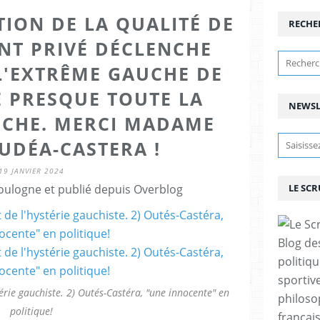
ION DE LA QUALITÉ DE
RECHE
NT PRIVÉ DÉCLENCHE
 L'EXTRÊME GAUCHE DE
E PRESQUE TOUTE LA
NEWSL
UCHE. MERCI MADAME
UDÉA-CASTERA !
19 JANVIER 2024
ulogne et publié depuis Overblog
LE SC
Blog de
politiq
sportive
stérie gauchiste. 2) Outés-Castéra, "une innocente" en
philoso
politique!
françai