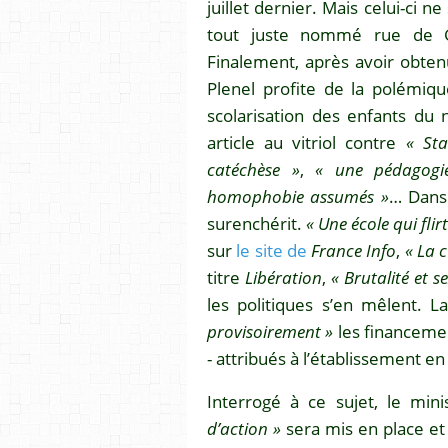
juillet dernier. Mais celui-ci n
tout juste nommé rue de 
Finalement, après avoir obtenu
Plenel profite de la polémiqu
scolarisation des enfants du
article au vitriol contre
« St
catéchèse »
,
« une pédagogie
homophobie assumés »
… Dans 
surenchérit.
« Une école qui flir
sur
le site de
France Info
,
« La 
titre
Libération
,
« Brutalité et s
les politiques s’en mêlent. 
provisoirement »
les financemen
- attribués à l’établissement e
Interrogé à ce sujet, le min
d’action »
sera mis en place et