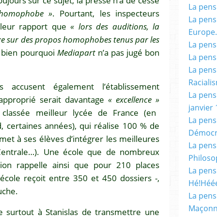
ours sur ce sujet, la presse n’a de cesse
La pensé
 homophobe »
. Pourtant, les inspecteurs
La pensé
 leur rapport que
« lors des auditions, la
Europe.
e sur des propos homophobes tenus par les
La pensé
 bien pourquoi
Mediapart
n’a pas jugé bon
La pensé
La pensé
Racialis
 accusent également l’établissement
La pensé
 approprié serait davantage
« excellence »
janvier 
 classée meilleur lycée de France (en
La pens
, certaines années), qui réalise 100 % de
Démocr
t à ses élèves d’intégrer les meilleures
La pensé
 Centrale…). Une école que de nombreux
Philoso
sion rappelle ainsi que pour 210 places
La pens
l’école reçoit entre 350 et 450 dossiers -,
Hé!Héé
uche.
La pensé
Maçonn
 surtout à Stanislas de transmettre une