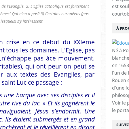
est sou
de l'Evangile. 2) L'Eglise catholique est fortement
courtois
lèmes! Qui n'en a pas? 3) Certains européens (pas
lesquels) s'y intéressent.
À PRO
n crise en ce début du XXIeme
t tous les domaines. L'Eglise, pas
Né à Poi
ue,n'échappe pas àce mouvement.
blanche
itables), qui ont peur on peut se
en 1658
l'un de 
r aux textes des Evangiles, par
Rouen e
 saint Luc ce passage :
d'une f
 une barque avec ses disciples et il
philoso
utre rive du lac. » Et ils gagnèrent le
Voir le 
aviguaient, Jésus s’endormit. Une
le porta
ac. Ils étaient submergés et en grand
SUIVE
rochèrent et le réveillèrent en disant