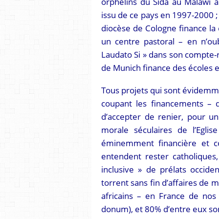
orphelins du Sida au Malawi a
issu de ce pays en 1997-2000 ;
diocèse de Cologne finance la
un centre pastoral – en n’oub
Laudato Si » dans son compte-r
de Munich finance des écoles e
Tous projets qui sont évidemme
coupant les financements – d
d’accepter de renier, pour un
morale séculaires de l’Eglis
éminemment financière et col
entendent rester catholiques,
inclusive » de prélats occid
torrent sans fin d’affaires de 
africains – en France de nos j
donum), et 80% d’entre eux son