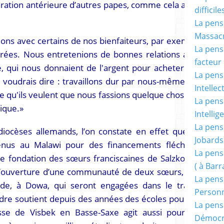
aration antérieure d’autres papes, comme cela a été
difficile
La pensé
Massacr
ions avec certains de nos bienfaiteurs, par exemple
La pensé
orées. Nous entretenions de bonnes relations avec
facteur d
, qui nous donnaient de l'argent pour acheter des
La pensé
e voudrais dire : travaillons dur par nous-mêmes au
Intellec
ce qu'ils veulent que nous fassions quelque chose de
La pensé
lique.»
Intellig
La pensé
 diocèses allemands, l’on constate en effet que de
Jobards
enus au Malawi pour des financements fléchés :
La pensé
e fondation des sœurs franciscaines de Salzkotten
( à Bar
 l’ouverture d’une communauté de deux sœurs, une
La pens
de, à Dowa, qui seront engagées dans le travail
Person
rdre soutient depuis des années des écoles pour les
La pens
sse de Visbek en Basse-Saxe agit aussi pour les
Démocr