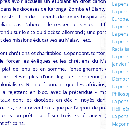
près avoir accueilli un étudiant en droit canonique
La pensé
 dans les diocèses de Karonga, Zomba et Blantyre le
La pensé
 construction de couvents de sœurs hospitalières et
Europe.
liant pas d’aborder le respect des « objectifs de
La pensé
endu sur le site du diocèse allemand ; une paroisse
La pensé
t des missions éducatives au Malawi, etc.
La pensé
Racialis
nt chrétiens et charitables. Cependant, tenter – en
La pensé
e forcer les évêques et les chrétiens du Malawi
janvier 
 plat de lentilles en somme, l’enseignement et la
La pens
e ne relève plus d’une logique chrétienne, mais
Démocr
onialiste. Rien d’étonnant que les africains, qui
La pensé
 la rejettent en bloc, avec la prétendue « morale
Philoso
entaux dont les diocèses en déclin, noyés dans un
La pens
mœurs , ne survivent plus que par l’apport de prêtres
Hé!Héé
ours, un prêtre actif sur trois est étranger (fidei
La pensé
t africains.
Maçonn