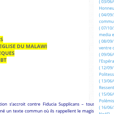
( 03/06/
Honneu
( 04/09/
commun
( 07/10
media e
S
( 08/09/
'EGLISE DU MALAWI
ventre 
EQUES
( 09/06/
GBT
l'Espér
( 12/09/
Politess
( 13/06/
Ressent
( 15/06/
Polémis
tion s’accroit contre Fiducia Supplicans – tous les
( 16/06/
igné un texte commun où ils rappellent le magistère
Noël?