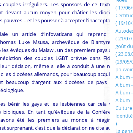
s couples irréguliers. Les sponsors de ce texte se
( 17/06/
ant devant aucun moyen pour châtier les diocèses
Certitu
ais pauvres – et les pousser à accepter l’inacceptable.
( 19/10/
Autodes
elaie un article d’Infovaticana qui reprend une
( 21/07/
 Thomas Luke Msusa, archevêque de Blantyre au
goût du
e les évêques du Malawi, un des premiers pays dont
( 23.08.
énédiction des couples LGBT prévue dans Fiducia
(29/05/
 leur décision, même si elle a conduit à une nette
pouvoir
vec les diocèses allemands, pour beaucoup acquis au
Album -
ent beaucoup d’argent aux diocèses de pays plus
Album -
héologique.
Album -
Album 
as bénir les gays et les lesbiennes car cela va à
Culture 
 bibliques. En tant qu'évêques de la Conférence
Identité
 avons été les premiers au monde à réagir en
).
t surprenant, c’est que la déclaration ne cite aucun
La pens