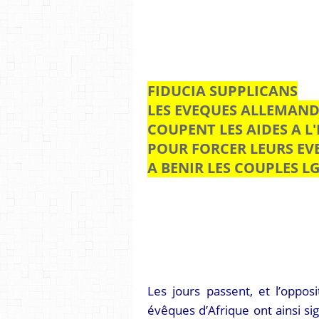
FIDUCIA SUPPLICANS
LES EVEQUES ALLEMAND
COUPENT LES AIDES A L
POUR FORCER LEURS EV
A BENIR LES COUPLES L
Les jours passent, et l’opposi
évêques d’Afrique ont ainsi s