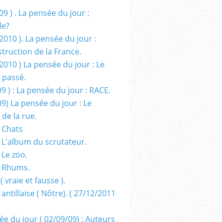
09 ) . La pensée du jour :
de?
2010 ). La pensée du jour :
truction de la France.
2010 ) La pensée du jour : Le
 passé.
09 ) : La pensée du jour : RACE.
09) La pensée du jour : Le
 de la rue.
 Chats
 L'album du scrutateur.
 Le zoo.
- Rhums.
( vraie et fausse ).
 antillaise ( Nôtre). ( 27/12/2011
ée du jour ( 02/09/09) : Auteurs