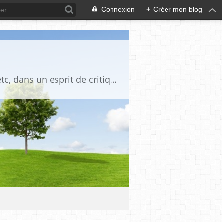
Connexion
+
Créer mon blog
Blog destiné à commenter l'actualité, politique, économique, culturelle, sportive, etc, dans un esprit de critique philosophique, d'esprit chrétien et français.La collaboration des lecteurs est souhaitée, de même que la courtoisie, et l'esprit de tolérance.