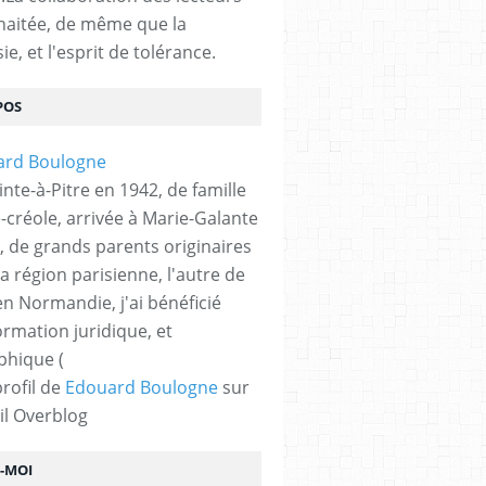
haitée, de même que la
ie, et l'esprit de tolérance.
POS
nte-à-Pitre en 1942, de famille
-créole, arrivée à Marie-Galante
, de grands parents originaires
la région parisienne, l'autre de
n Normandie, j'ai bénéficié
ormation juridique, et
phique (
profil de
Edouard Boulogne
sur
il Overblog
Z-MOI