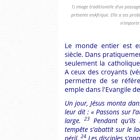
1) Image traditionelle d'un passage 
présente enAfrique. Elle a ses prob
n'importe 
Le monde entier est e
siècle. Dans pratiquemen
seulement la catholiq
A ceux des croyants (vér
permettre de se référe
emple dans l'Evangile de
Un jour, Jésus monta dans
leur dit : « Passons sur l’a
23
large.
Pendant qu’ils n
tempête s’abattit sur le l
24
péril.
Les disciples s’app