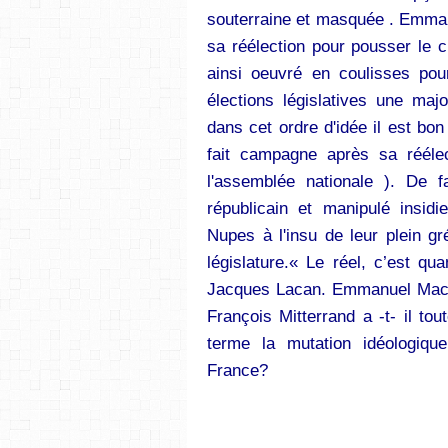
souterraine et masquée . Emma
sa réélection pour pousser le c
ainsi oeuvré en coulisses pou
élections législatives une majo
dans cet ordre d'idée il est b
fait campagne après sa réélec
l'assemblée nationale ). De fa
républicain et manipulé insid
Nupes à l'insu de leur plein gr
législature.« Le réel, c’est q
Jacques Lacan. Emmanuel Macro
François Mitterrand a -t- il to
terme la mutation idéologiqu
France?