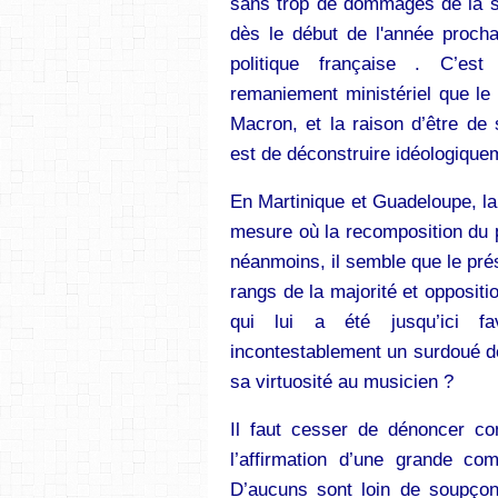
sans trop de dommages de la sé
dès le début de l'année procha
politique française . C’est
remaniement ministériel que le
Macron, et la raison d’être de s
est de déconstruire idéologiquem
En Martinique et Guadeloupe, la 
mesure où la recomposition du p
néanmoins, il semble que le prés
rangs de la majorité et oppositi
qui lui a été jusqu’ici f
incontestablement un surdoué de 
sa virtuosité au musicien ?
Il faut cesser de dénoncer co
l’affirmation d’une grande com
D’aucuns sont loin de soupçonn