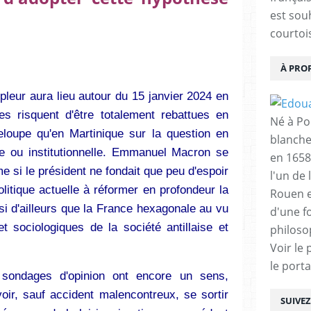
est sou
courtois
À PRO
ur aura lieu autour du 15 janvier 2024 en
s risquent d'être totalement rebattues en
Né à Poi
eloupe qu'en Martinique sur la question en
blanche
ire ou institutionnelle. Emmanuel Macron se
en 1658
e si le président ne fondait que peu d'espoir
l'un de 
litique actuelle à réformer en profondeur la
Rouen e
si d'ailleurs que la France hexagonale au vu
d'une f
t sociologiques de la société antillaise et
philoso
Voir le 
le porta
s sondages d'opinion ont encore un sens,
r, sauf accident malencontreux, se sortir
SUIVE