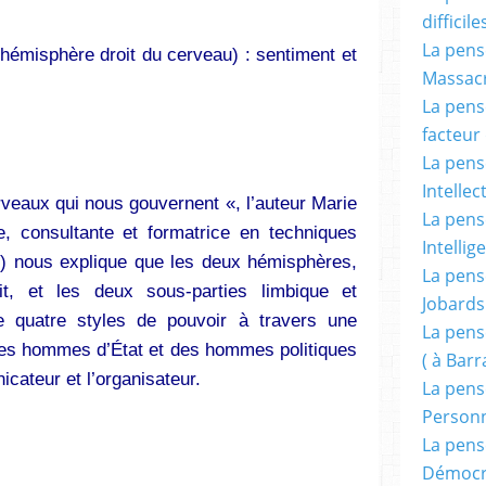
difficile
La pensé
l’hémisphère droit du cerveau) : sentiment et
Massacr
La pensé
facteur d
La pensé
Intellec
veaux qui nous gouvernent «, l’auteur Marie
La pensé
, consultante et formatrice en techniques
Intellig
) nous explique que les deux hémisphères,
La pensé
t, et les deux sous-parties limbique et
Jobards
re quatre styles de pouvoir à travers une
La pensé
es hommes d’État et des hommes politiques
( à Bar
nicateur et l’organisateur.
La pens
Person
La pens
Démocr