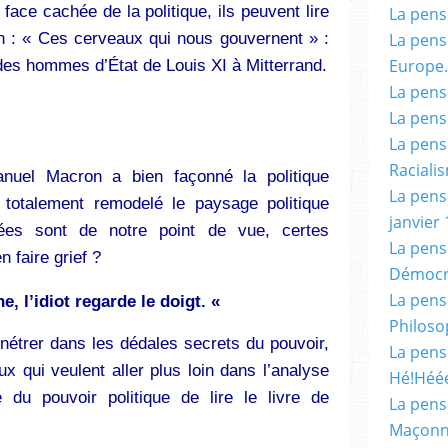
 face cachée de la politique, ils peuvent lire
La pensé
in : « Ces cerveaux qui nous gouvernent » :
La pensé
Europe.
des hommes d’État de Louis XI à Mitterrand.
La pensé
La pensé
La pensé
Racialis
nuel Macron a bien façonné la politique
La pensé
 totalement remodelé le paysage politique
janvier 
sées sont de notre point de vue, certes
La pens
n faire grief ?
Démocr
La pensé
, l’idiot regarde le doigt. «
Philoso
nétrer dans les dédales secrets du pouvoir,
La pens
x qui veulent aller plus loin dans l’analyse
Hé!Héé
du pouvoir politique de lire le livre de
La pensé
Maçonn