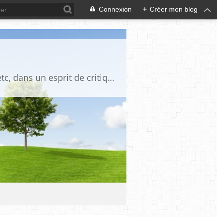
Connexion
+
Créer mon blog
Blog destiné à commenter l'actualité, politique, économique, culturelle, sportive, etc, dans un esprit de critique philosophique, d'esprit chrétien et français.La collaboration des lecteurs est souhaitée, de même que la courtoisie, et l'esprit de tolérance.