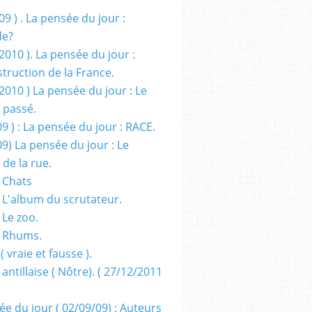
09 ) . La pensée du jour :
de?
2010 ). La pensée du jour :
truction de la France.
2010 ) La pensée du jour : Le
 passé.
09 ) : La pensée du jour : RACE.
09) La pensée du jour : Le
 de la rue.
 Chats
 L'album du scrutateur.
 Le zoo.
- Rhums.
( vraie et fausse ).
 antillaise ( Nôtre). ( 27/12/2011
ée du jour ( 02/09/09) : Auteurs