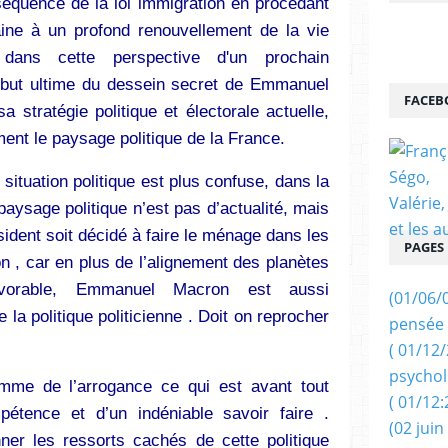
quence de la loi immigration en procédant
ine à un profond renouvellement de la vie
 dans cette perspective d'un prochain
 but ultime du dessein secret de Emmanuel
FACEB
a stratégie politique et électorale actuelle,
ent le paysage politique de la France.
situation politique est plus confuse, dans la
aysage politique n’est pas d’actualité, mais
ident soit décidé à faire le ménage dans les
PAGES
on , car en plus de l’alignement des planètes
avorable, Emmanuel Macron est aussi
(01/06/
la politique politicienne . Doit on reprocher
pensée 
( 01/12
psychol
mme de l’arrogance ce qui est avant tout
( 01/12:
pétence et d’un indéniable savoir faire .
(02 juin
er les ressorts cachés de cette politique