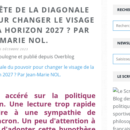
ÊTE DE LA DIAGONALE
RECHE
UR CHANGER LE VISAGE
À HORIZON 2027 ? PAR
-MARIE NOL.
NEWSL
6 DÉCEMBRE 2023
ulogne et publié depuis Overblog
LE SC
accéré sur la politique
Blog de
. Une lecture trop rapide
politiq
roire à une sympathie de
sportive
cron. Un peu d'attention à
philoso
 d'adopter cette hypothèse
françai