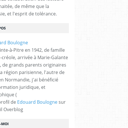
haitée, de même que la
ie, et l'esprit de tolérance.
POS
nte-à-Pitre en 1942, de famille
-créole, arrivée à Marie-Galante
, de grands parents originaires
la région parisienne, l'autre de
n Normandie, j'ai bénéficié
ormation juridique, et
phique (
profil de
Edouard Boulogne
sur
il Overblog
Z-MOI