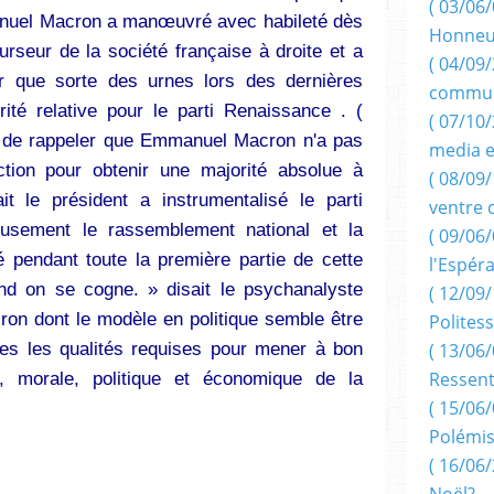
( 03/06/
nuel Macron a manœuvré avec habileté dès
Honneu
urseur de la société française à droite et a
( 04/09/
r que sorte des urnes lors des dernières
commun
rité relative pour le parti Renaissance . (
( 07/10
on de rappeler que Emmanuel Macron n'a pas
media e
tion pour obtenir une majorité absolue à
( 08/09/
it le président a instrumentalisé le parti
ventre 
ieusement le rassemblement national et la
( 09/06/
é pendant toute la première partie de cette
l'Espér
uand on se cogne. » disait le psychanalyste
( 12/09/
n dont le modèle en politique semble être
Politess
utes les qualités requises pour mener à bon
( 13/06/
Ressent
e, morale, politique et économique de la
( 15/06/
Polémis
( 16/06/
Noël?