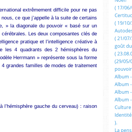
( 17/06/
ernational extrêmement difficile pour ne pas
Certitu
 nous, ce que j’appelle à la suite de certains
( 19/10/
, » la diagonale du pouvoir « basé sur un
Autodes
es cérébrales. Les deux composantes clés de
( 21/07/
elligence pratique et l’intelligence créative à
goût du
ntre les 4 quadrants des 2 hémisphères du
( 23.08.
odèle Herrmann » représente sous la forme
(29/05/
, 4 grandes familles de modes de traitement
pouvoir
Album -
Album -
Album -
Album 
à l’hémisphère gauche du cerveau) : raison
Culture 
Identité
).
La pens