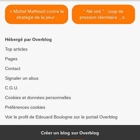
< Michel Maffesoli contre la
" Alé viré " : coup de
stratégie de la peur .
pression identitaire , ou
subtil coup de bluff ? Par
Jean-Marie NOL . >
Hébergé par Overblog
Top articles
Pages
Contact
Signaler un abus
C.G.U.
Cookies et données personnelles
Préférences cookies
Voir le profil de Edouard Boulogne sur le portail Overblog
Créer un blog sur Overblog