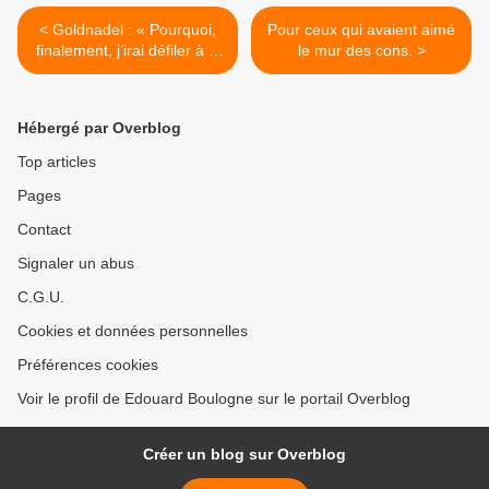
< Goldnadel : « Pourquoi,
Pour ceux qui avaient aimé
finalement, j’irai défiler à la
le mur des cons. >
marche contre
l’antisémitisme » par maître
Gilles-William Goldanel.
Hébergé par Overblog
Top articles
Pages
Contact
Signaler un abus
C.G.U.
Cookies et données personnelles
Préférences cookies
Voir le profil de Edouard Boulogne sur le portail Overblog
Créer un blog sur Overblog