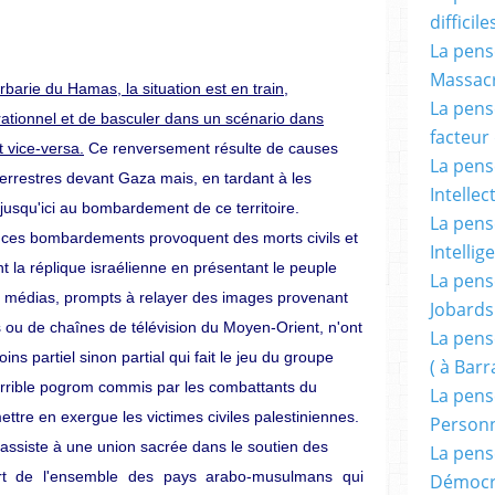
difficile
La pensé
Massacr
rbarie
du
Hamas,
la
situation
est
en
train,
La pensé
ationnel et de basculer dans un scénario dans
facteur d
t vice-versa.
Ce renversement résulte de causes
La pensé
terrestres devant Gaza mais, en tardant à les
Intellec
jusqu'ici
au
bombardement
de
ce
territoire.
La pensé
 ces bombardements provoquent des morts civils et
Intellig
 la réplique israélienne en présentant le peuple
La pensé
es médias, prompts à relayer des images provenant
Jobards
ou de chaînes de télévision du Moyen-Orient, n'ont
La pensé
ins partiel sinon partial qui fait le jeu du groupe
( à Bar
'horrible pogrom commis par les combattants du
La pens
ettre en exergue les victimes civiles palestiniennes.
Person
 assiste à une union sacrée dans le soutien des
La pens
part de l'ensemble des pays arabo-musulmans qui
Démocr