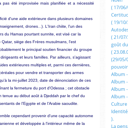
a pas été improvisée mais planifiée et a nécessité
( 17/06/
Certitu
ficié d'une aide extérieure dans plusieurs domaines
( 19/10/
enseignement,
drones...).
L'Iran
chiite,
l'un
des
Autodes
ers du Hamas pourtant sunnite, est visé car la
( 21/07/
e
Qatar,
siège
des
Frères
musulmans,
l'est
goût du
obablement le principal soutien financier du groupe
( 23.08.
 dirigeants et leurs familles.
Par ailleurs, s'agissant
(29/05/
des extérieures multiples et, parmi ces dernières,
pouvoir
es céréales pour vendre et transporter des armes
Album -
u'à la mi-juillet 2023, date de dénonciation de ces
Album -
înant la fermeture du port d'Odessa ; cet obstacle
Album -
on tenue au début août à Djeddah par le chef du
Album 
Culture 
sentants
de
l'Egypte
et
de
l'Arabie
saoudite.
Identité
emble cependant provenir d'une capacité autonome
).
iranienne et développée à l'intérieur même de la
La pens