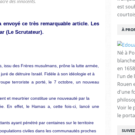
acre des innocents.
est sou
courtois
a envoyé ce très remarquable article. Les
À PRO
ar (Le Scrutateur).
Né à Poi
blanche
s, issu des Frères musulmans, prône la lutte armée,
en 1658
 juré de détruire Israël. Fidèle à son idéologie et à
l'un de 
groupe terroriste a porté, le 7 octobre, un nouveau
Rouen e
d'une f
ent et meurtrier constitue une nouveauté par la
philoso
ée. En effet, le Hamas a, cette fois-ci, lancé une
Voir le 
le porta
tants ayant pénétré par centaines sur le territoire
SUIVE
 populations civiles dans les communautés proches