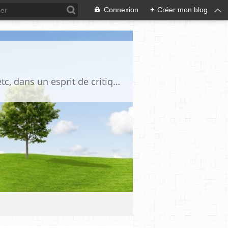
Connexion
+
Créer mon blog
Blog destiné à commenter l'actualité, politique, économique, culturelle, sportive, etc, dans un esprit de critique philosophique, d'esprit chrétien et français.La collaboration des lecteurs est souhaitée, de même que la courtoisie, et l'esprit de tolérance.