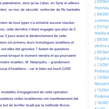
( 03/06/
lestiniens, ainsi qu'au Liban, en Syrie et ailleurs.
Honneu
ière, ou mur de sécurité, renforcée de fils barbelés
( 04/09/
commun
ection de tous types n'a entraîné aucune réaction
( 07/10
e), cette dernière n'étant engagée que plus de 5
media e
ue
3
jours avant
le
déclenchement de
cette
( 08/09/
ptiens ont prévenu leurs homologues israéliens et
ventre 
s
ont-elles
été
ignorées ?
Autant
de
questions
( 09/06/
onse lorsque le moment viendra et qui pourraient
l'Espér
ministre israélien, M. Netanyahu – grandement
( 12/09/
up d'Israéliens – car le bilan est lourd (1400
Politess
( 13/06/
Ressent
( 15/06/
es modalités d'engagement de cette opération
Polémis
opulations civiles israéliennes ont manifestement été
( 16/06/
e but de terrifier Israël par la méthode féroce,
Noël?