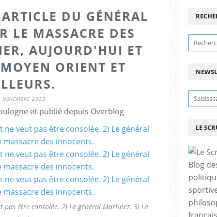
ARTICLE DU GÉNÉRAL
RECHE
R LE MASSACRE DES
IER, AUJOURD'HUI ET
 MOYEN ORIENT ET
NEWSL
ILLEURS.
2 NOVEMBRE 2023
ulogne et publié depuis Overblog
LE SC
Blog de
politiq
sportive
philoso
ut pas être consolée. 2) Le général Martinez. 3) Le
françai