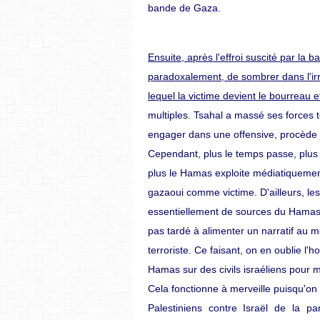
bande de Gaza.
Ensuite,
après
l'effroi
suscité
par
la
ba
paradoxalement, de sombrer dans l'irr
lequel la victime devient le bourreau e
multiples. Tsahal a massé ses forces 
engager
dans
une
offensive,
procède
Cependant, plus le temps passe, plus
plus le Hamas exploite médiatiquement
gazaoui comme victime. D'ailleurs, l
essentiellement de sources du Hamas 
pas tardé à alimenter un narratif au mo
terroriste. Ce faisant, on en oublie l
Hamas sur des civils israéliens pour m
Cela fonctionne à merveille puisqu'on
Palestiniens contre Israël de la 