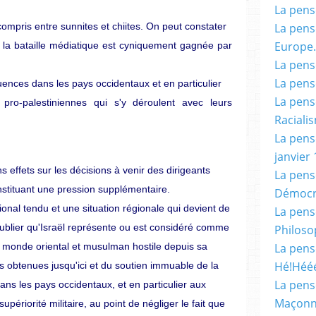
La pensé
compris entre sunnites et chiites. On peut constater
La pensé
Europe.
 la bataille médiatique est cyniquement gagnée par
La pensé
La pensé
ences dans les pays occidentaux et en particulier
La pensé
pro-palestiniennes qui s'y déroulent avec leurs
Racialis
La pensé
janvier 
s effets sur les décisions à venir des dirigeants
La pens
nstituant une pression supplémentaire.
Démocr
ional tendu et une situation régionale qui devient de
La pensé
 oublier qu'Israël représente ou est considéré comme
Philoso
 monde oriental et musulman hostile depuis sa
La pens
Hé!Héé
res obtenues jusqu'ici et du soutien immuable de la
La pensé
ans les pays occidentaux, et en particulier aux
Maçonn
upériorité militaire, au point de négliger le fait que