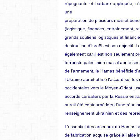
répugnante et barbare appliquée, n'
une
préparation de plusieurs mois et béné
(logistique,
finances,
entraînement,
r
grands soutiens logistiques et financi
destruction
d'Israël
est
son
objectif.
L
également car il est non seulement pr
terroriste palestinien mais il abrite ses
de l'armement, le Hamas bénéficie d'ai
l'Ukraine aurait utilisé l'accord sur l
occidentales vers le Moyen-Orient jusq
accords céréaliers par la Russie entra
aurait été contourné lors d'une réuni
renseignement
ukrainien
et
des
repré
L'essentiel des arsenaux du Hamas s
de fabrication acquise grâce à l'aide 