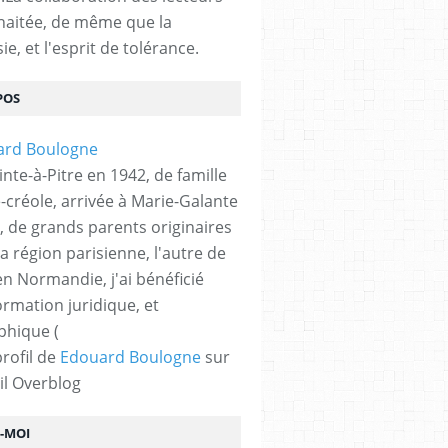
haitée, de même que la
ie, et l'esprit de tolérance.
POS
nte-à-Pitre en 1942, de famille
-créole, arrivée à Marie-Galante
, de grands parents originaires
la région parisienne, l'autre de
n Normandie, j'ai bénéficié
ormation juridique, et
phique (
profil de
Edouard Boulogne
sur
il Overblog
Z-MOI