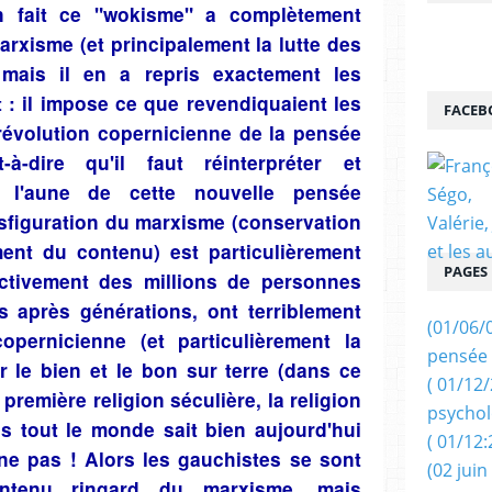
n fait ce "wokisme" a complètement
xisme (et principalement la lutte des
mais il en a repris exactement les
: il impose ce que revendiquaient les
FACEB
révolution copernicienne de la pensée
-à-dire qu'il faut réinterpréter et
l'aune de cette nouvelle pensée
nsfiguration du marxisme (conservation
nt du contenu) est particulièrement
PAGES
ectivement des millions de personnes
 après générations, ont terriblement
(01/06/
opernicienne (et particulièrement la
pensée 
er le bien et le bon sur terre (dans ce
( 01/12
première religion séculière, la religion
psychol
ais tout le monde sait bien aujourd'hui
( 01/12:
ne pas ! Alors les gauchistes se sont
(02 juin
ntenu ringard du marxisme,
mais