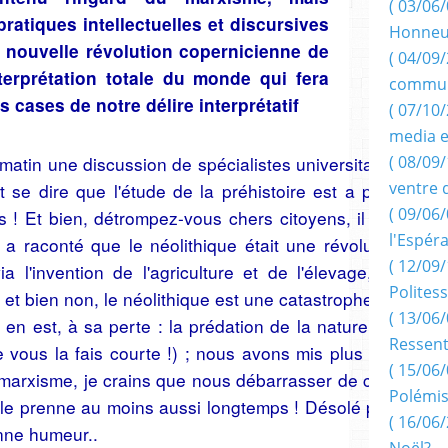
( 03/06/
pratiques intellectuelles et discursives
Honneu
 nouvelle révolution copernicienne de
( 04/09/
terprétation totale du monde qui fera
commun
es cases de notre délire interprétatif
( 07/10
media e
matin une discussion de spécialistes universitaires
( 08/09/
ventre 
t se dire que l'étude de la préhistoire est a priori
( 09/06/
! Et bien, détrompez-vous chers citoyens, il faut
l'Espér
s a raconté que le néolithique était une révolution
( 12/09/
 l'invention de l'agriculture et de l'élevage, de
Politess
.) ; et bien non, le néolithique est une catastrophe qui
( 13/06/
 en est, à sa perte : la prédation de la nature, les
Ressent
e vous la fais courte !) ; nous avons mis plus d'un
( 15/06/
marxisme, je crains que nous débarrasser de cette
Polémis
elle prenne au moins aussi longtemps ! Désolé pour
( 16/06/
onne humeur..
Noël?