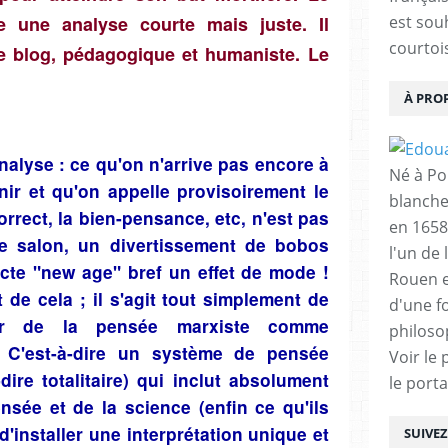
e une analyse courte mais juste. Il
est sou
courtois
ce blog, pédagogique et humaniste.
Le
À PRO
analyse : ce qu'on n'arrive pas encore à
Né à Poi
ir et qu'on appelle provisoirement le
blanche
rrect, la bien-pensance, etc, n'est pas
en 1658
 de salon, un divertissement de bobos
l'un de 
cte "new age" bref un effet de mode !
Rouen e
 de cela ; il s'agit tout simplement de
d'une f
ateur de la pensée marxiste comme
philoso
! C'est-à-dire un système de pensée
Voir le 
-dire totalitaire) qui inclut absolument
le porta
sée et de la science (enfin ce qu'ils
 d'installer une interprétation unique et
SUIVE