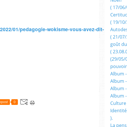
( 17/06/
Certitu
( 19/10/
m/2022/01/pedagogie-wokisme-vous-avez-dit-
Autodes
( 21/07/
goût du
( 23.08.
(29/05/
pouvoir
Album -
Album -
Album -
Album 
Culture 
epost
0
Identité
).
La pens