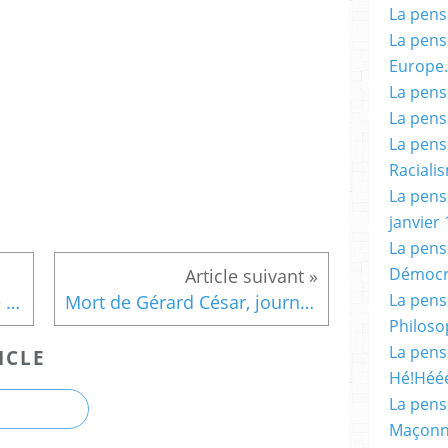
La pensé
La pensé
Europe.
La pensé
La pensé
La pensé
Racialis
La pensé
janvier 
La pens
Démocr
La pensé
Affaire Traoré : L'épouillage semble pouvoir être efficace.
Mort de Gérard César, journaliste et ami .
Philoso
La pens
ICLE
Hé!Héé
La pensé
Maçonn