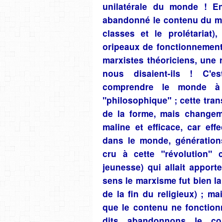
unilatérale du monde ! E
abandonné le contenu du mar
classes et le prolétariat),
oripeaux de fonctionnement 
marxistes théoriciens, une 
nous disaient-ils ! C'est
comprendre le monde à 
"philosophique" ; cette tra
de la forme,
mais changeme
maline et efficace,
car eff
dans le monde, générations
cru à cette "révolution" c
jeunesse) qui allait apport
sens le marxisme fut bien la 
de la fin du religieux) ; m
que le contenu ne fonction
dits abandonnons le co