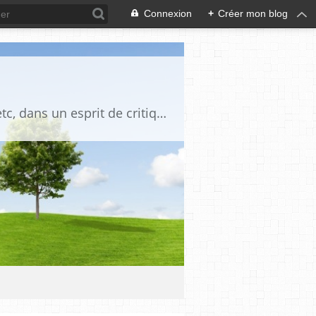
Connexion
+
Créer mon blog
Blog destiné à commenter l'actualité, politique, économique, culturelle, sportive, etc, dans un esprit de critique philosophique, d'esprit chrétien et français.La collaboration des lecteurs est souhaitée, de même que la courtoisie, et l'esprit de tolérance.