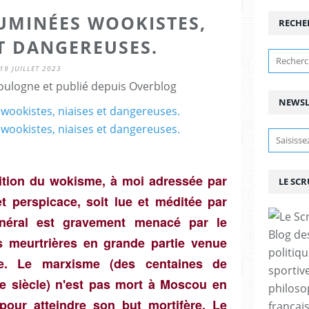
UMINÉES WOOKISTES,
RECHE
ET DANGEREUSES.
19 JUILLET 2023
ulogne et publié depuis Overblog
NEWSL
nition du wokisme, à moi adressée par
LE SC
t perspicace, soit lue et méditée par
éral est gravement menacé par le
Blog de
s meurtrières en grande partie venue
politiq
ue. Le marxisme (des centaines de
sportive
e siècle) n'est pas mort à Moscou en
philoso
pour atteindre son but mortifère. Le
françai