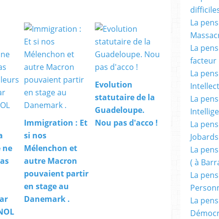
difficile
La pensé
Massacr
La pensé
facteur d
La pensé
Evolution
Intellec
statutaire de la
La pensé
Guadeloupe.
Intellig
Immigration : Et
Nou pas d'acco !
La pensé
a
si nos
Jobards
 ne
Mélenchon et
La pensé
pas
autre Macron
( à Bar
pouvaient partir
La pens
en stage au
Person
ar
Danemark .
La pens
 NOL
Démocr