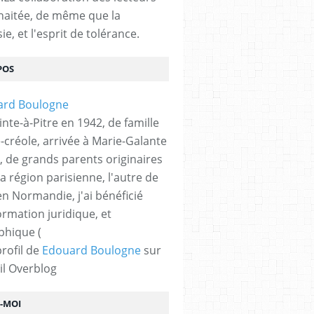
haitée, de même que la
ie, et l'esprit de tolérance.
POS
nte-à-Pitre en 1942, de famille
-créole, arrivée à Marie-Galante
, de grands parents originaires
la région parisienne, l'autre de
n Normandie, j'ai bénéficié
ormation juridique, et
phique (
profil de
Edouard Boulogne
sur
il Overblog
Z-MOI