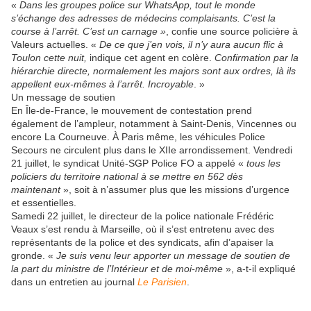
«
Dans les groupes police sur WhatsApp, tout le monde
s’échange des adresses de médecins complaisants. C’est la
course à l’arrêt. C’est un carnage »
, confie une source policière à
Valeurs actuelles. «
De ce que j’en vois, il n’y aura aucun flic à
Toulon cette nuit,
indique cet agent en colère.
Confirmation par la
hiérarchie directe, normalement les majors sont aux ordres, là ils
appellent eux-mêmes à l’arrêt. Incroyable
. »
Un message de soutien
En Île-de-France, le mouvement de contestation prend
également de l’ampleur, notamment à Saint-Denis, Vincennes ou
encore La Courneuve. À Paris même, les véhicules Police
Secours ne circulent plus dans le XIIe arrondissement. Vendredi
21 juillet, le syndicat Unité-SGP Police FO a appelé «
tous les
policiers du territoire national à se mettre en 562 dès
maintenant
», soit à n’assumer plus que les missions d’urgence
et essentielles.
Samedi 22 juillet, le directeur de la police nationale Frédéric
Veaux s’est rendu à Marseille, où il s’est entretenu avec des
représentants de la police et des syndicats, afin d’apaiser la
gronde. «
Je suis venu leur apporter un message de soutien de
la part du ministre de l’Intérieur et de moi-même
», a-t-il expliqué
dans un entretien au journal
Le Parisien
.