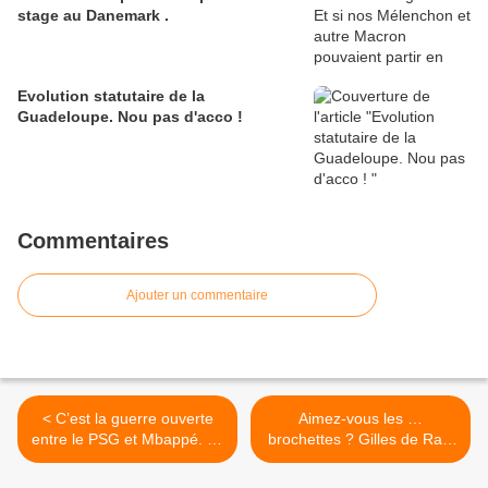
stage au Danemark .
Evolution statutaire de la
Guadeloupe. Nou pas d'acco !
Commentaires
Ajouter un commentaire
< C’est la guerre ouverte
Aimez-vous les …
entre le PSG et Mbappé. Le
brochettes ? Gilles de Rais
jeune prodige va-t-il
n'est point mort puisqu'il
s'enliser dans les marais de
revit en des disciples haut