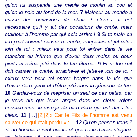
qu’on lui suspende une meule de moulin au cou et
qu’on le noie au fond de la mer.
7
Malheur au monde à
cause des occasions de chute ! Certes, il est
nécessaire qu’il y ait des occasions de chute, mais
malheur à l’homme par qui cela arrive !
8
Si ta main ou
ton pied doivent causer ta chute, coupe-les et jette-les
loin de toi ; mieux vaut pour toi entrer dans la vie
manchot ou infirme que d’avoir deux mains ou deux
pieds et d’être jeté dans le feu éternel.
9
Et si ton œil
doit causer ta chute, arrache-le et jette-le loin de toi ;
mieux vaut pour toi entrer borgne dans la vie que
d’avoir deux yeux et d’être jeté dans la géhenne de feu.
10
Gardez-vous de mépriser un seul de ces petits, car
je vous dis que leurs anges dans les cieux voient
constamment le visage de mon Père qui est dans les
cieux.
11
[…]
[2]
[2]« Car le Fils de l’homme est venu
sauver ce qui était perdu » :…
12
Qu’en pensez-vous ?
Si un homme a cent brebis et que l’une d’elles s’égare,
ne laissera-t-il pas les quatre-vingt-dix-neuf autres