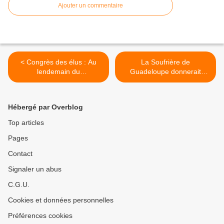
Ajouter un commentaire
< Congrès des élus : Au
La Soufrière de
lendemain du
Guadeloupe donnerait
HAPPENING !
actuellement des
inquiétudes ! >
Hébergé par Overblog
Top articles
Pages
Contact
Signaler un abus
C.G.U.
Cookies et données personnelles
Préférences cookies