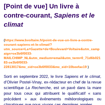
[Point de vue] Un livre à
contre-courant,
Sapiens et le
climat
(
https://www.bvoltaire.fr/point-de-vue-un-livre-a-contre-
courant-sapiens-et-le-climat/?
utm_source=La+Gazette+de+Boulevard+Voltaire&utm_camp
aign=ce3b6f0033-
MAILCHIMP_NL&utm_medium=email&utm_term=0_71d6b021
83-ce3b6f0033-
22813017&mc_cid=ce3b6f0033&mc_eid=10beefac19
)
Sorti en septembre 2022, le livre
Sapiens et le climat
,
d’Olivier Postel-Vinay, ex-rédacteur en chef de la revue
scientifique
La Recherche
, est un pavé dans la mare
pour tous ceux qui attribuent le qualificatif « sans
précédent » aux événements météorologiques ou
climatiques que nous vivons ces dernières années.