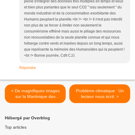
peine d'intégrer des données très multiples en temps et lieux
et bien plus parlantes que le seul CO2 " issu seulement " du
monde industriel et de la consommation exorbitante des
Humains peuplant la planète.<br /> <br /> Il n'est pas interdit
non plus de se forcer à limiter non seulement le
consumérisme effréné mais aussi le pillage des ressources
non renouvelables de la seule planète connue et qui nous
héberge contre vents et marées depuis un long temps, aussi
que représente la mémoire des Humanoïdes qui la peuplent !
<br /> Bonne journée, Cdlt CJJ.
Répondre
< De magnifiques images
Problème climatique : Un
sur la Martinique des
lecteur nous écrit. >
hauteurs, mais hélas
beaucoup de BLA BLA !
Hébergé par Overblog
Top articles