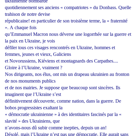
ukrainienne
bombarde
quotidiennement ses anciens « compatriotes » du Donbass. Quelle
trahison de notre devise
républicaine!
en
particulier
de
son
troisième
terme,
la
« fraternité
».
A
chaque
fois
qu’Emmanuel Macron nous déverse une logorrhée sur la guerre et
la paix en Ukraine, je vois
défiler tous ces visages rencontrés en Ukraine, hommes et
femmes, jeunes et vieux, Galiciens
et Novorussiens, Kiéviens et montagnards des Carpathes....
Gloire à l’Ukraine, vraiment ?
Nos dirigeants, nos élus, ont mis un drapeau ukrainien au fronton
de nos monuments publics
et de nos mairies. Je suppose que beaucoup sont sincères. Ils
imaginent que l’Ukraine s’est
définitivement découverte, comme nation, dans la guerre. De
bobos progressistes exaltant la
« démocratie ukrainienne » à des identitaires fascinés par la «
slavité » des Ukrainiens, que
n’avons-nous dû subir comme inepties, depuis un an!
Désolé, mais l’Ukraine n’est pas une démocratie. Elle aurait sans