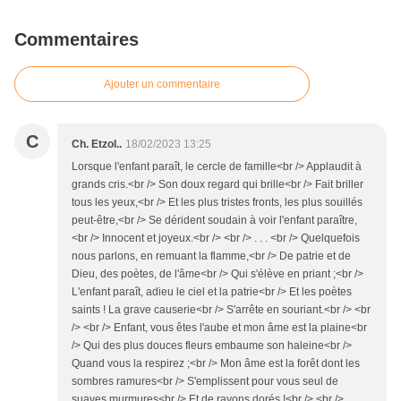
Commentaires
Ajouter un commentaire
C
Ch. Etzol..
18/02/2023 13:25
Lorsque l'enfant paraît, le cercle de famille<br /> Applaudit à
grands cris.<br /> Son doux regard qui brille<br /> Fait briller
tous les yeux,<br /> Et les plus tristes fronts, les plus souillés
peut-être,<br /> Se dérident soudain à voir l'enfant paraître,
<br /> Innocent et joyeux.<br /> <br /> . . . <br /> Quelquefois
nous parlons, en remuant la flamme,<br /> De patrie et de
Dieu, des poètes, de l'âme<br /> Qui s'élève en priant ;<br />
L'enfant paraît, adieu le ciel et la patrie<br /> Et les poètes
saints ! La grave causerie<br /> S'arrête en souriant.<br /> <br
/> <br /> Enfant, vous êtes l'aube et mon âme est la plaine<br
/> Qui des plus douces fleurs embaume son haleine<br />
Quand vous la respirez ;<br /> Mon âme est la forêt dont les
sombres ramures<br /> S'emplissent pour vous seul de
suaves murmures<br /> Et de rayons dorés !<br /> <br /> . . .