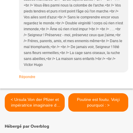
<br /> Vous êtes parmi nous la colombe de l'arche.<br /> Vos
pieds tendres et purs n'ont point l'âge où l'on marche.<br />
Vos ailes sont d'azur.<br /> Sans le comprendre encor vous
regardez le monde.<br /> Double virginité ! corps où rien n'est
immonde,<br /> Âme où rien n'est impur !<br /> <br /> . . . <br
/> Seigneur ! Préservez - moi, préservez ceux que j'aime,<br
/> Frères, parents, amis, et mes ennemis même<br /> Dans le
mal triomphants,<br /> <br /> De jamais voir, Seigneur ! l'été
sans fleurs vermeilles,<br /> La cage sans oiseaux, la ruche
sans abeilles,<br /> La maison sans enfants !<br /> <br />
Victor Hugo
Répondre
< Ursula Von der Pfizer et
Poutine est foutu. Voiçi
impératrice imaginaire de
pourquoi : >
l'Europe, l'Europe,
l'Europe !
Hébergé par Overblog