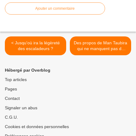
Ajouter un commentaire
< Jusqu'où ira la légèreté
Des propos de Man Taubira
des escaladeurs ?
qui ne manquent pas de
….. selles ! (ou de matières,
si vous préférez). >
Hébergé par Overblog
Top articles
Pages
Contact
Signaler un abus
C.G.U.
Cookies et données personnelles
Préférences cookies