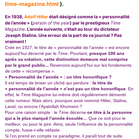
time-magazine.html
).
En 1938,
Adolf Hitler
était désigné comme la « personnalité
de l’année » (
person of the year
) par le prestigieux
Time
Magazine
. L’année suivante, c’était au tour du dictateur
Joseph Staline. Une erreur de la part de ce journal ? Pas
vraiment !
Créé en 1927, le titre de « personnalité de l’année » est encore
aujourd’hui décerné par le
Time
. Pourtant,
presque 100 ans
après sa création,
cette distinction demeure mal comprise
par le grand public.
..
Revenons aujourd’hui sur les fondements
de cette « récompense ».
« Personnalité de l’année » : un titre honorifique ?
Il est temps de briser un cliché qui perdure :
le titre de
« personnalité de l’année » n’est pas un titre honorifique
. En
effet, le
Time Magazine
lui-même doit régulièrement démentir
cette rumeur. Mais alors, pourquoi avoir nommé Hitler, Staline,
Laval, ou encore l’Ayatollah Khomeini ?
Pour une raison simple : le
Time
décerne
ce titre à la personne
qui a le plus marqué l’année écoulée…
Que ce soit pour le
meilleur, ou pour le pire. Ainsi, seule l’influence de la personnalité
compte, fusse-t-elle néfaste.
Si l’on prend en compte ce paradigme, il paraît tout de suite