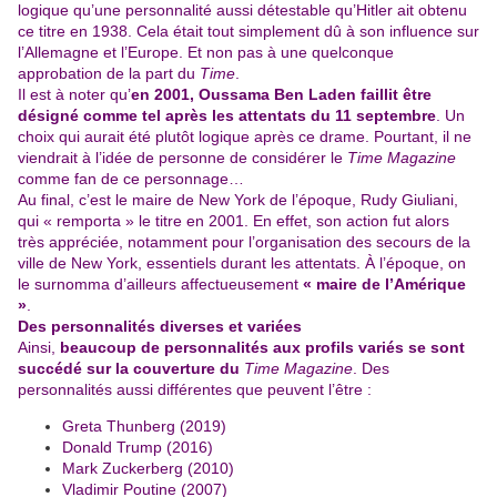
logique qu’une personnalité aussi détestable qu’Hitler ait obtenu
ce titre en 1938. Cela était tout simplement dû à son influence sur
l’Allemagne et l’Europe. Et non pas à une quelconque
approbation de la part du
Time
.
Il est à noter qu’
en 2001, Oussama Ben Laden faillit être
désigné comme tel après les attentats du 11 septembre
. Un
choix qui aurait été plutôt logique après ce drame. Pourtant, il ne
viendrait à l’idée de personne de considérer le
Time Magazine
comme fan de ce personnage…
Au final, c’est le maire de New York de l’époque, Rudy Giuliani,
qui « remporta » le titre en 2001. En effet, son action fut alors
très appréciée, notamment pour l’organisation des secours de la
ville de New York, essentiels durant les attentats. À l’époque, on
le surnomma d’ailleurs affectueusement
« maire de l’Amérique
»
.
Des personnalités diverses et variées
Ainsi,
beaucoup de personnalités aux profils variés se sont
succédé sur la couverture du
Time Magazine
. Des
personnalités aussi différentes que peuvent l’être :
Greta Thunberg (2019)
Donald Trump (2016)
Mark Zuckerberg (2010)
Vladimir Poutine (2007)