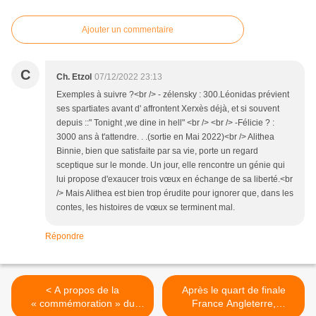
Ajouter un commentaire
C
Ch. Etzol
07/12/2022 23:13
Exemples à suivre ?<br /> - zélensky : 300.Léonidas prévient
ses spartiates avant d' affrontent Xerxès déjà, et si souvent
depuis ::" Tonight ,we dine in hell" <br /> <br /> -Félicie ? :
3000 ans à t'attendre. . .(sortie en Mai 2022)<br /> Alithea
Binnie, bien que satisfaite par sa vie, porte un regard
sceptique sur le monde. Un jour, elle rencontre un génie qui
lui propose d'exaucer trois vœux en échange de sa liberté.<br
/> Mais Alithea est bien trop érudite pour ignorer que, dans les
contes, les histoires de vœux se terminent mal.
Répondre
< A propos de la
Après le quart de finale
« commémoration » du
France Angleterre,