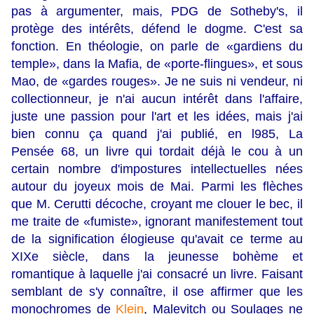
pas à argumenter, mais, PDG de Sotheby's, il
protège des intérêts, défend le dogme. C'est sa
fonction. En théologie, on parle de «gardiens du
temple», dans la Mafia, de «porte-flingues», et sous
Mao, de «gardes rouges». Je ne suis ni vendeur, ni
collectionneur, je n'ai aucun intérêt dans l'affaire,
juste une passion pour l'art et les idées, mais j'ai
bien connu ça quand j'ai publié, en l985, La
Pensée 68, un livre qui tordait déjà le cou à un
certain nombre d'impostures intellectuelles nées
autour du joyeux mois de Mai. Parmi les flèches
que M. Cerutti décoche, croyant me clouer le bec, il
me traite de «fumiste», ignorant manifestement tout
de la signification élogieuse qu'avait ce terme au
XIXe siècle, dans la jeunesse bohème et
romantique à laquelle j'ai consacré un livre. Faisant
semblant de s'y connaître, il ose affirmer que les
monochromes de
Klein
, Malevitch ou Soulages ne