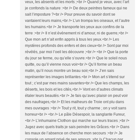
veux, les absents et les morts ;<br /> Quand je veux, avec l’art
je confonds la nature :<br /> De deux peintres fameux qui ne
sait l’imposture ?<br /> Pour preuve du savoir dont se
vantaient leurs mains,<br /> L’un trompa les oiseaux, et l’autre
les humains.<br /> Je transporte les yeux aux confins de la
terre :<br /> Il n’est événement ni d’amour, ni de guerre,<br />
Que mon art n’ait enfin appris à tous les yeux.<br /> Les
mystères profonds des enfers et des cieux<br /> Sont par moi
révélés, par moi l’oeil les découvre ;<br /> <br /> Que la porte
du jour se ferme, ou qu’elle s’ouvre.<br /> Que le soleil nous
quitte, ou qu’il vienne nous voir<br /> Qu’il forme un beau
matin, qu’il nous montre un beau soir,<br /> J’en sais
représenter les images brillantes.<br /> Mon art s’étend sur
tout ; c’est par mes mains savantes<br /> Que les champs, les
déserts, les bois et les cités,<br /> Vont en d’autres climats
étaler leurs beautés.<br /> Je fais qu’avec plaisir on peut voir
des naufrages,<br /> Et les malheurs de Troie ont plu dans
mes ouvrages :<br /> Tout y rit, tout y charme ; on y voit sans
horreur<br /> <br /> Le pâle Désespoir, la sanglante Fureur,
<br /> L’inhumaine Clothon qui marche sur leurs traces ;<br />
Jugez avec quels traits je sais peindre les Grâces.<br /> Dans
les maux de l’absence on cherche mon secours :<br /> Je
console un amant privé de ses amours ;<br /> Chacun par