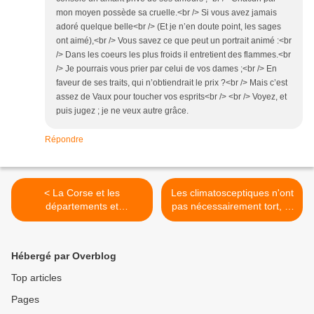
mon moyen possède sa cruelle.<br /> Si vous avez jamais
adoré quelque belle<br /> (Et je n’en doute point, les sages
ont aimé),<br /> Vous savez ce que peut un portrait animé :<br
/> Dans les coeurs les plus froids il entretient des flammes.<br
/> Je pourrais vous prier par celui de vos dames ;<br /> En
faveur de ses traits, qui n’obtiendrait le prix ?<br /> Mais c’est
assez de Vaux pour toucher vos esprits<br /> <br /> Voyez, et
puis jugez ; je ne veux autre grâce.
Répondre
< La Corse et les
Les climatosceptiques n'ont
départements et
pas nécessairement tort, et
collectivités d’Outre-Mer
les gens du GIEC sont
sont les plus concernés par
peut-être des stipendiés de
les atteintes à la probité.
groupes de pression
Hébergé par Overblog
occultes. >
Top articles
Pages