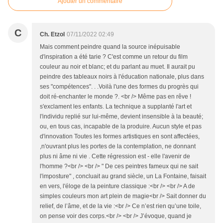
Ajouter un commentaire
C
Ch. Etzol
07/11/2022 02:49
Mais comment peindre quand la source inépuisable
d'inspiration a été tarie ? C'est comme un retour du film
couleur au noir et blanc; et du parlant au muet. Il aurait pu
peindre des tableaux noirs à l'éducation nationale, plus dans
ses "compétences". . .Voilà l'une des formes du progrès qui
doit ré-enchanter le monde ?. <br /> Même pas en rêve !
s'exclament les enfants. La technique a supplanté l'art et
l'individu replié sur lui-même, devient insensible à la beauté;
ou, en tous cas, incapable de la produire. Aucun style et pas
d'innovation Toutes les formes artistiques en sont affectées,
,n'ouvrant plus les portes de la contemplation, ne donnant
plus ni âme ni vie . Cette régression est - elle l'avenir de
l'homme ?<br /> <br /> " De ces peintres fameux qui ne sait
l'imposture" , concluait au grand siècle, un La Fontaine, faisait
en vers, l'éloge de la peinture classique :<br /> <br /> A de
simples couleurs mon art plein de magie<br /> Sait donner du
relief, de l’âme, et de la vie :<br /> Ce n’est rien qu’une toile,
on pense voir des corps.<br /> <br /> J’évoque, quand je