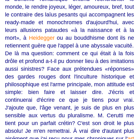
monde, le rendre joyeux, léger, amoureux, bref, tout
le contraire des laïus pesants qui accompagnent les
ready-made et monochromes d'aujourd'hui, avec
leurs allusions pataudes «à la naissance et à la
mort», à
Heidegger
ou au bouddhisme dont ils ne
retiennent guère que l'appel à une abyssale vacuité.
De là ma question: comment ce qui était à la fois
drôle et profond a-t-il pu donner lieu à des imitations
aussi sinistres? Face aux prétendues «réponses»
des gardes rouges dont l'inculture historique et
philosophique est l'arme principale, mon attitude est
simple: bien faire et laisser dire. J'écris et
continuerai d'écrire ce que je tiens pour vrai.
J'ajoute que, l'âge venant, je suis de plus en plus
sensible aux vertus du pluralisme. M. Cerutti me
tient pour un parfait crétin? C'est son droit le plus
absolu! Je m'en remettrai. À vrai dire d'autant plus
aisément que j'ai reçu pour mes chroniques sur l'
art