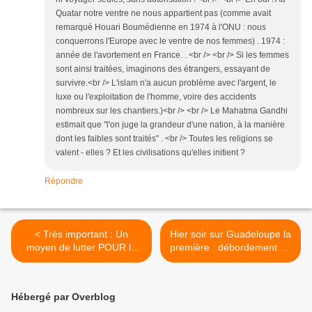
Quatar notre ventre ne nous appartient pas (comme avait
remarqué Houari Boumédienne en 1974 à l'ONU : nous
conquerrons l'Europe avec le ventre de nos femmes) . 1974 :
année de l'avortement en France. . <br /> <br /> Si les femmes
sont ainsi traitées, imaginons des étrangers, essayant de
survivre.<br /> L'islam n'a aucun problème avec l'argent, le
luxe ou l'exploitation de l'homme, voire des accidents
nombreux sur les chantiers.)<br /> <br /> Le Mahatma Gandhi
estimait que "l'on juge la grandeur d'une nation, à la manière
dont les faibles sont traités" . <br /> Toutes les religions se
valent - elles ? Et les civilisations qu'elles initient ?
Répondre
< Très important : Un
Hier soir sur Guadeloupe la
moyen de lutter POUR la
première : débordement de
LIBERTE d'expression. Il
propagande anti française
est plus qu'utile de signer
dans une émission pseudo
cette pétition. (Le
historique, par Le
Hébergé par Overblog
Scrutateur).
Scrutateur. >