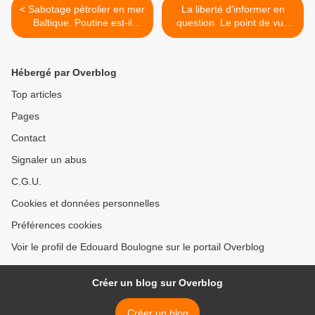
< Sabotage pétrolier en mer
La liberté d'informer en
Baltique. Poutine est-il
question. Le point de vue
forcément coupable ?
éclairé de Christine Kelly. >
Hébergé par Overblog
Top articles
Pages
Contact
Signaler un abus
C.G.U.
Cookies et données personnelles
Préférences cookies
Voir le profil de Edouard Boulogne sur le portail Overblog
Créer un blog sur Overblog
Créer un blog