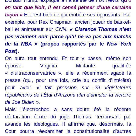
Donald Trump, explique à l’antenne de
Fox News
q
u’
«
en tant que Noir, il est censé penser d’une certaine
façon »
Et c’est bien ce qui embête ses opposants. Par
exemple, pour Rex Chapman, ancien joueur de basket-
ball et animateur sur
CNN
,
« Clarence Thomas n’est
pas vraiment noir parce qu’il ne va pas aux matchs
de la NBA »
(propos rapportés par le
New York
Post
).
On aura tout entendu. Et tout y passe, même son
épouse, Virginia. Militante qualifiée
« d’ultraconservatrice », elle a récemment agacé la
presse (qui, pour une fois, crie au conflit d’intérêts)
pour avoir
« fait pression sur 29 législateurs
républicains de l’État d’Arizona afin d’annuler la victoire
de Joe Biden »
.
Mais l’électrochoc a sans doute été la récente
déclaration écrite du juge Thomas, terrorisant par
avance les idéologues. Il affirme que, désormais, la
Cour pourra réexaminer la constitutionalité d’autres