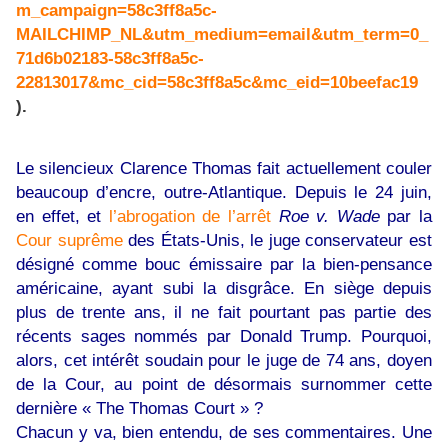
m_campaign=58c3ff8a5c-
MAILCHIMP_NL&utm_medium=email&utm_term=0_
71d6b02183-58c3ff8a5c-
22813017&mc_cid=58c3ff8a5c&mc_eid=10beefac19
).
Le silencieux Clarence Thomas fait actuellement couler
beaucoup d’encre, outre-Atlantique. Depuis le 24 juin,
en effet, et
l’abrogation de l’arrêt
Roe v. Wade
par la
Cour suprême
des États-Unis, le juge conservateur est
désigné comme bouc émissaire par la bien-pensance
américaine, ayant subi la disgrâce. En siège depuis
plus de trente ans, il ne fait pourtant pas partie des
récents sages nommés par Donald Trump. Pourquoi,
alors, cet intérêt soudain pour le juge de 74 ans, doyen
de la Cour, au point de désormais surnommer cette
dernière « The Thomas Court » ?
Chacun y va, bien entendu, de ses commentaires. Une