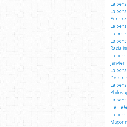
La pensé
La pensé
Europe.
La pensé
La pensé
La pensé
Racialis
La pensé
janvier 
La pens
Démocr
La pensé
Philoso
La pens
Hé!Héé
La pensé
Maçonn