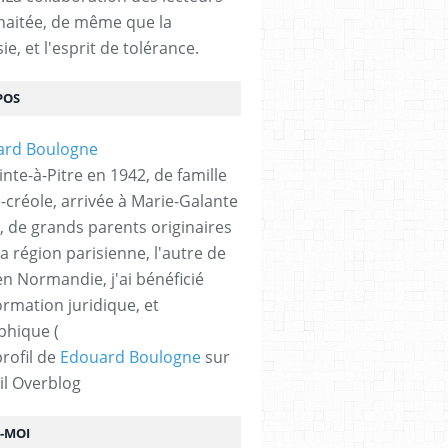
haitée, de même que la
ie, et l'esprit de tolérance.
POS
nte-à-Pitre en 1942, de famille
-créole, arrivée à Marie-Galante
, de grands parents originaires
la région parisienne, l'autre de
n Normandie, j'ai bénéficié
ormation juridique, et
phique (
profil de
Edouard Boulogne
sur
il Overblog
Z-MOI