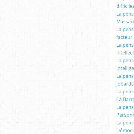
difficile
La pensé
Massacr
La pensé
facteur d
La pensé
Intellec
La pensé
Intellig
La pensé
Jobards
La pensé
( à Bar
La pens
Person
La pens
Démocr