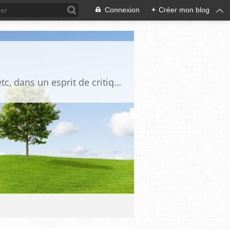
Connexion
+
Créer mon blog
Blog destiné à commenter l'actualité, politique, économique, culturelle, sportive, etc, dans un esprit de critique philosophique, d'esprit chrétien et français.La collaboration des lecteurs est souhaitée, de même que la courtoisie, et l'esprit de tolérance.