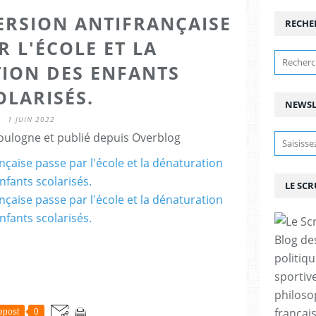
ERSION ANTIFRANÇAISE
RECHE
R L'ÉCOLE ET LA
ION DES ENFANTS
OLARISÉS.
NEWSL
1 JUIN 2022
ulogne et publié depuis Overblog
LE SC
Blog de
politiq
sportive
philoso
françai
epost
0