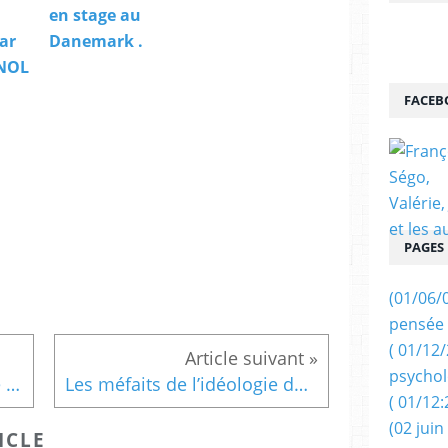
en stage au
ar
Danemark .
 NOL
FACEB
PAGES
(01/06/
pensée 
( 01/12
psychol
Quand une jeune Française remet à sa place un autre jeune « français » raciste : Nick Konrad !
Les méfaits de l’idéologie du genre. (L'histoire d'Anna).
( 01/12:
(02 juin
ICLE