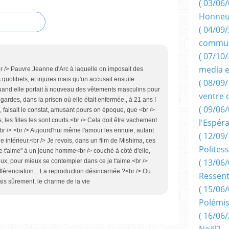
( 03/06/
Honneu
( 04/09/
commun
( 07/10
media e
r /> Pauvre Jeanne d'Arc à laquelle on imposait des
 quolibets, et injures mais qu'on accusait ensuite
( 08/09/
quand elle portait à nouveau des vêtements masculins pour
ventre 
ardes, dans la prison où elle était enfermée., à 21 ans !
( 09/06/
, faisait le constat, amusant pours on époque, que <br />
 les filles les sont courts.<br /> Cela doit être vachement
l'Espér
r /> <br /> Aujourd'hui même l'amour les ennuie, autant
( 12/09/
vide intérieur.<br /> Je revois, dans un film de Mishima, ces
Politess
je t'aime" à un jeune homme<br /> couché à côté d'elle,
( 13/06/
eux, pour mieux se contempler dans ce je t'aime.<br />
fférenciation... La reproduction désincarnée ?<br /> Ou
Ressent
is sûrement, le charme de la vie
( 15/06/
Polémis
( 16/06/
Noël?