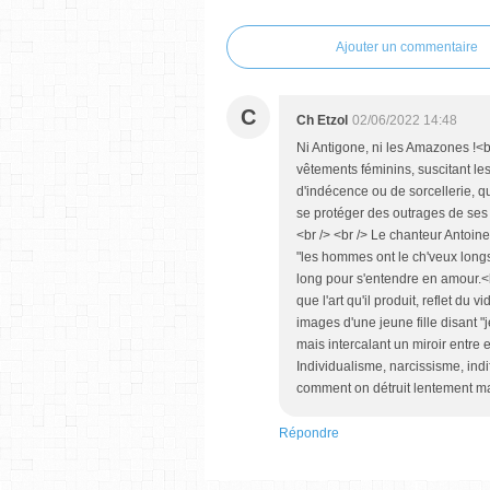
Ajouter un commentaire
C
Ch Etzol
02/06/2022 14:48
Ni Antigone, ni les Amazones !<b
vêtements féminins, suscitant les
d'indécence ou de sorcellerie, 
se protéger des outrages de ses g
<br /> <br /> Le chanteur Antoine
"les hommes ont le ch'veux longs,
long pour s'entendre en amour.<b
que l'art qu'il produit, reflet du 
images d'une jeune fille disant "
mais intercalant un miroir entre 
Individualisme, narcissisme, indi
comment on détruit lentement ma
Répondre