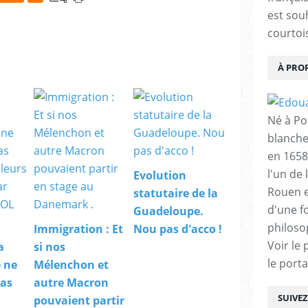
est sou
courtois
À PRO
Né à Poi
blanche
en 1658
l'un de 
Evolution
Rouen e
statutaire de la
d'une f
Guadeloupe.
philoso
Immigration : Et
Nou pas d'acco !
Voir le 
a
si nos
le porta
 ne
Mélenchon et
pas
autre Macron
SUIVE
pouvaient partir