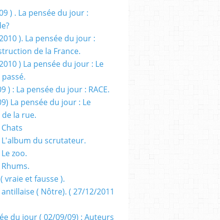
09 ) . La pensée du jour :
de?
2010 ). La pensée du jour :
truction de la France.
2010 ) La pensée du jour : Le
 passé.
09 ) : La pensée du jour : RACE.
09) La pensée du jour : Le
 de la rue.
 Chats
 L'album du scrutateur.
 Le zoo.
- Rhums.
( vraie et fausse ).
 antillaise ( Nôtre). ( 27/12/2011
ée du jour ( 02/09/09) : Auteurs