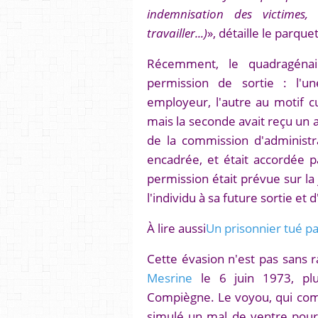
indemnisation des victimes, 
travailler...)
», détaille le parquet
Récemment, le quadragéna
permission de sortie : l'u
employeur, l'autre au motif cu
mais la seconde avait reçu un
de la commission d'administrat
encadrée, et était accordée pa
permission était prévue sur la
l'individu à sa future sortie et
À lire aussi
Un prisonnier tué p
Cette évasion n'est pas sans 
Mesrine
le 6 juin 1973, plus
Compiègne. Le voyou, qui comp
simulé un mal de ventre pour 