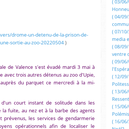
( 03/06/
Honneu
( 04/09/
commun
( 07/10
divers/drome-un-detenu-de-la-prison-de-
media e
d-une-sortie-au-zoo-20220504
)
( 08/09/
ventre 
( 09/06/
ale de Valence s'est évadé mardi 3 mai à
l'Espér
lle avec trois autres détenus au zoo d'Upie,
( 12/09/
 auprès du parquet ce mercredi à la mi-
Politess
( 13/06/
Ressent
d'un court instant de solitude dans les
( 15/06/
 la fuite, au nez et à la barbe des agents
Polémis
t prévenus, les services de gendarmerie
( 16/06/
yens opérationnels afin de localiser le
Noël?