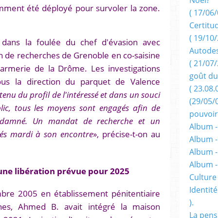
mment été déployé pour survoler la zone.
( 17/06/
Certitu
( 19/10/
dans la foulée du chef d'évasion avec
Autodes
ion de recherches de Grenoble en co-saisine
( 21/07/
rmerie de la Drôme. Les investigations
goût du
ous la direction du parquet de Valence
( 23.08.
enu du profil de l'intéressé et dans un souci
(29/05/
lic, tous les moyens sont engagés afin de
pouvoir
ondamné. Un mandat de recherche et un
Album -
nés mardi à son encontre
», précise-t-on au
Album -
Album -
Album 
une libération prévue pour 2025
Culture 
Identité
bre 2005 en établissement pénitentiaire
).
nes, Ahmed B. avait intégré la maison
La pens