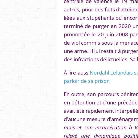
centrale de Valence le 19 mai
autres, pour des faits d'attein
liées aux stupéfiants ou encore
terminé de purger en 2020 une
prononcée le 20 juin 2008 par 
de viol commis sous la menac
une arme. Il lui restait à pur
des infractions délictuelles. Sa
À lire aussi
Nordahl Lelandais su
parloir de sa prison
En outre, son parcours péniten
en détention et d'une précéden
avait été rapidement interpellé 
d'aucune mesure d'aménagemen
mois et son incarcération à Va
relevé une dynamique posit