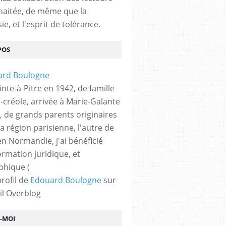
haitée, de même que la
ie, et l'esprit de tolérance.
POS
nte-à-Pitre en 1942, de famille
-créole, arrivée à Marie-Galante
, de grands parents originaires
la région parisienne, l'autre de
n Normandie, j'ai bénéficié
ormation juridique, et
phique (
profil de
Edouard Boulogne
sur
il Overblog
Z-MOI