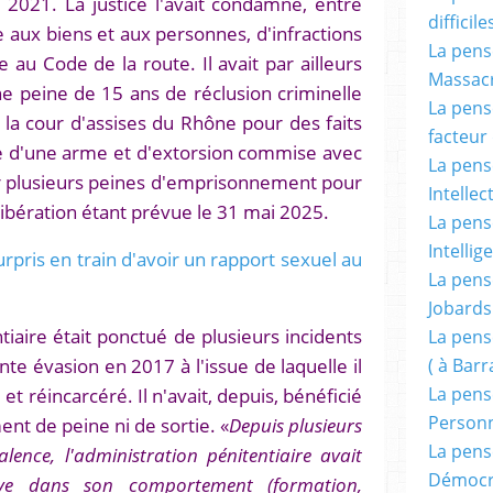
 2021. La justice l'avait condamné, entre
difficile
te aux biens et aux personnes, d'infractions
La pensé
 au Code de la route. Il avait par ailleurs
Massacr
 peine de 15 ans de réclusion criminelle
La pensé
la cour d'assises du Rhône pour des faits
facteur d
e d'une arme et d'extorsion commise avec
La pensé
ger plusieurs peines d'emprisonnement pour
Intellec
 libération étant prévue le 31 mai 2025.
La pensé
Intellig
rpris en train d'avoir un rapport sexuel au
La pensé
Jobards
tiaire était ponctué de plusieurs incidents
La pensé
te évasion en 2017 à l'issue de laquelle il
( à Bar
et réincarcéré. Il n'avait, depuis, bénéficié
La pens
Person
t de peine ni de sortie. «
Depuis plusieurs
La pens
lence, l'administration pénitentiaire avait
Démocr
ive dans son comportement (formation,