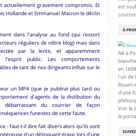
est actuellement gravement compromis. Et
est sou
is Hollande et Emmanuel Macron le déclin
courtois
À PRO
ment dans l'analyse au fond (qui ressort
lecteurs réguliers de nôtre blog) mais dans
fectée par la lente, et apparemment
Né à Poi
e l'esprit public. Les comportements
blanche
les de tant de nos dirigeants influe sur le
en 1658
l'un de 
Rouen e
teur un MP4 (que je publirai plus tard ou
d'une f
portement d'agents de la distibution du
philoso
e débarrassant du courrier de façon
Voir le 
onséquences funestes de cette faute.
le porta
 - faut-t-il dire fait divers alors qu'ils sont
SUIVE
ngereuse d'un délinquant grave lors d'une