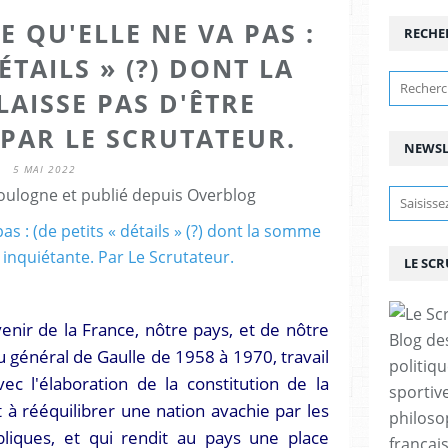
E QU'ELLE NE VA PAS :
RECHE
ÉTAILS » (?) DONT LA
AISSE PAS D'ÊTRE
 PAR LE SCRUTATEUR.
NEWSL
5 MAI 2022
ulogne et publié depuis Overblog
LE SC
avenir de la France, nôtre pays, et de nôtre
Blog de
du général de Gaulle de 1958 à 1970, travail
politiq
ec l'élaboration de la constitution de la
sportive
à rééquilibrer une nation avachie par les
philoso
liques, et qui rendit au pays une place
françai