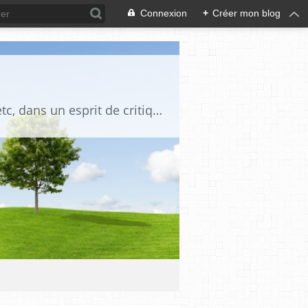
Connexion
+
Créer mon blog
Blog destiné à commenter l'actualité, politique, économique, culturelle, sportive, etc, dans un esprit de critique philosophique, d'esprit chrétien et français.La collaboration des lecteurs est souhaitée, de même que la courtoisie, et l'esprit de tolérance.