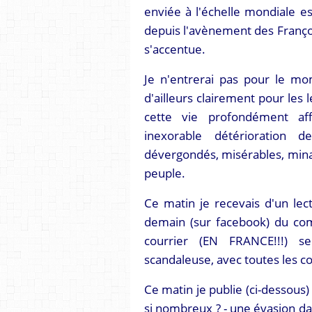
enviée à l'échelle mondiale 
depuis l'avènement des Franço
s'accentue.
Je n'entrerai pas pour le mo
d'ailleurs clairement pour les 
cette vie profondément af
inexorable détérioration d
dévergondés, misérables, minab
peuple.
Ce matin je recevais d'un lec
demain (sur facebook) du com
courrier (EN FRANCE!!!) s
scandaleuse, avec toutes les c
Ce matin je publie (ci-dessous) ce
si nombreux ? - une évasion da