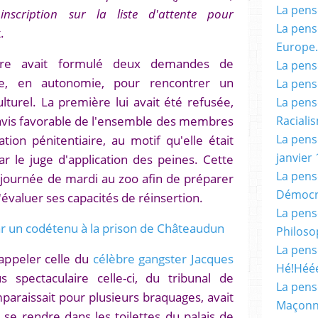
La pensé
inscription sur la liste d'attente pour
La pensé
.
Europe.
ire avait formulé deux demandes de
La pensé
ne, en autonomie, pour rencontrer un
La pensé
lturel. La première lui avait été refusée,
La pensé
 avis favorable de l'ensemble des membres
Racialis
ion pénitentiaire, au motif qu'elle était
La pensé
janvier 
r le juge d'application des peines. Cette
La pens
 journée de mardi au zoo afin de préparer
Démocr
 d'évaluer ses capacités de réinsertion.
La pensé
ar un codétenu à la prison de Châteaudun
Philoso
La pens
rappeler celle du
célèbre gangster Jacques
Hé!Héé
 spectaculaire celle-ci, du tribunal de
La pensé
araissait pour plusieurs braquages, avait
Maçonn
se rendre dans les toilettes du palais de