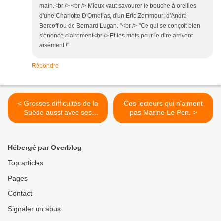
main.<br /> <br /> Mieux vaut savourer le bouche à oreilles
d'une Charlotte D'Ornellas, d'un Eric Zemmour; d'André
Bercoff ou de Bernard Lugan. "<br /> "Ce qui se conçoit bien
s'énonce clairement<br /> Et les mots pour le dire arrivent
aisément.!"
Répondre
< Grosses difficultés de la
Ces lecteurs qui n'aiment
Suède aussi avec ses
pas Marine Le Pen. >
immigrés islamistes.
Hébergé par Overblog
Top articles
Pages
Contact
Signaler un abus