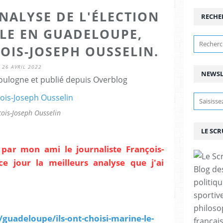
NALYSE DE L'ÉLECTION
RECHE
LLE EN GUADELOUPE,
OIS-JOSEPH OUSSELIN.
26 AVRIL 2022
NEWSL
ulogne et publié depuis Overblog
ois-Joseph Ousselin
LE SC
t par mon ami le journaliste François-
ce jour la meilleurs analyse que j'ai
Blog de
politiq
sportive
philoso
r/guadeloupe/ils-ont-choisi-marine-le-
françai