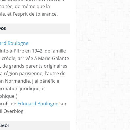
haitée, de même que la
ie, et l'esprit de tolérance.
POS
nte-à-Pitre en 1942, de famille
-créole, arrivée à Marie-Galante
, de grands parents originaires
la région parisienne, l'autre de
n Normandie, j'ai bénéficié
ormation juridique, et
phique (
profil de
Edouard Boulogne
sur
il Overblog
Z-MOI