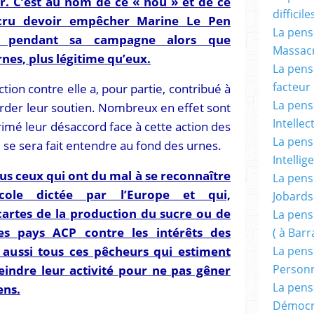
er. C’est au nom de ce « nou » et de ce
difficile
cru devoir empêcher Marine Le Pen
La pensé
e pendant sa campagne alors que
Massacr
rnes, plus légitime qu’eux.
La pensé
facteur d
ction contre elle a, pour partie, contribué à
La pensé
corder leur soutien. Nombreux en effet sont
Intellec
mé leur désaccord face à cette action des
La pensé
e se sera fait entendre au fond des urnes.
Intellig
ous ceux qui ont du mal à se reconnaître
La pensé
cole dictée par l’Europe et qui,
Jobards
cartes de la production du sucre ou de
La pensé
es pays ACP contre les intérêts des
( à Bar
 a aussi tous ces pêcheurs qui estiment
La pens
Person
eindre leur activité pour ne pas gêner
La pens
ens.
Démocr