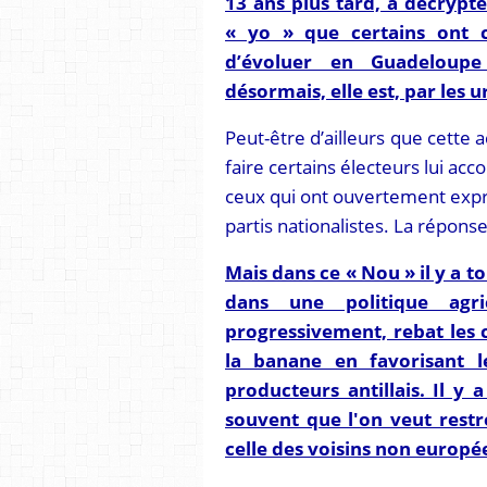
13 ans plus tard, à décrypt
« yo » que certains ont 
d’évoluer en Guadeloup
désormais, elle est, par les u
Peut-être d’ailleurs que cette a
faire certains électeurs lui ac
ceux qui ont ouvertement expri
partis nationalistes. La répons
Mais dans ce « Nou » il y a t
dans une politique agri
progressivement, rebat les 
la banane en favorisant l
producteurs antillais. Il y
souvent que l'on veut restr
celle des voisins non europé