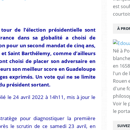
est sou
courtois
À PRO
our de l’élection présidentielle sont
rance dans sa globalité a choisi de
n pour un second mandat de cinq ans,
Né à Poi
 et Saint Barthélemy, comme d’ailleurs
blanche
ont choisi de placer son adversaire en
en 1658
illeurs son meilleur score en Guadeloupe
l'un de 
ages exprimés. Un vote qui ne se limite
Rouen e
 du président sortant.
d'une f
philoso
lié le 24 avril 2022 à 14h11, mis à jour le
Voir le 
le porta
 stratège pour diagnostiquer la première
rès le scrutin de ce samedi 23 avril, en
SUIVE