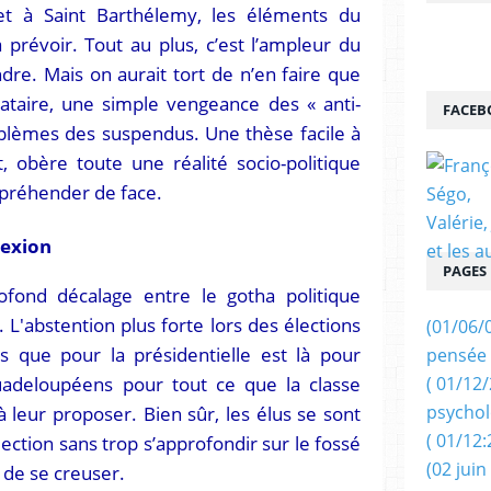
et à Saint Barthélemy, les éléments du
à prévoir. Tout au plus, c’est l’ampleur du
re. Mais on aurait tort de n’en faire que
tataire, une simple vengeance des « anti-
FACEB
blèmes des suspendus. Une thèse facile à
 obère toute une réalité socio-politique
appréhender de face.
nnexion
PAGES
rofond décalage entre le gotha politique
 L'abstention plus forte lors des élections
(01/06/
s que pour la présidentielle est là pour
pensée 
uadeloupéens pour tout ce que la classe
( 01/12
psychol
 à leur proposer. Bien sûr, les élus se sont
( 01/12:
ection sans trop s’approfondir sur le fossé
(02 juin
e de se creuser.