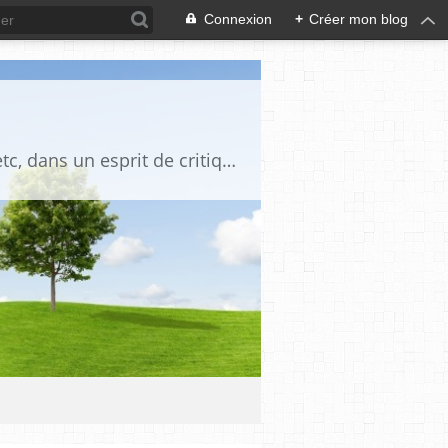
Connexion
+
Créer mon blog
Blog destiné à commenter l'actualité, politique, économique, culturelle, sportive, etc, dans un esprit de critique philosophique, d'esprit chrétien et français.La collaboration des lecteurs est souhaitée, de même que la courtoisie, et l'esprit de tolérance.