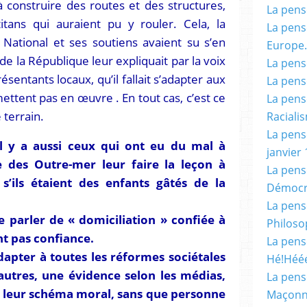
 construire des routes et des structures,
La pensé
itans qui auraient pu y rouler. Cela, la
La pensé
ational et ses soutiens avaient su s’en
Europe.
de la République leur expliquait par la voix
La pensé
sentants locaux, qu’il fallait s’adapter aux
La pensé
tent pas en œuvre . En tout cas, c’est ce
La pensé
e terrain.
Racialis
La pensé
il y a aussi ceux qui ont eu du mal à
janvier 
 des Outre-mer leur faire la leçon à
La pens
s’ils étaient des enfants gâtés de la
Démocr
La pensé
e parler de « domiciliation » confiée à
Philoso
ont pas confiance.
La pens
adapter à toutes les réformes sociétales
Hé!Héé
 autres, une évidence selon les médias,
La pensé
 leur schéma moral, sans que personne
Maçonn