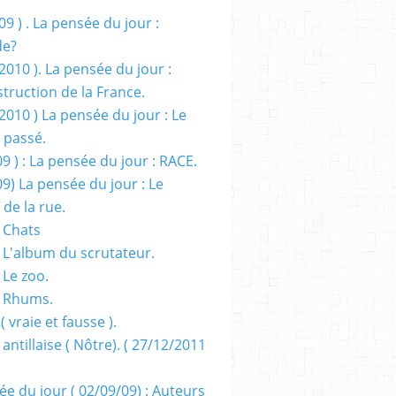
09 ) . La pensée du jour :
de?
2010 ). La pensée du jour :
truction de la France.
2010 ) La pensée du jour : Le
 passé.
09 ) : La pensée du jour : RACE.
09) La pensée du jour : Le
 de la rue.
 Chats
 L'album du scrutateur.
 Le zoo.
- Rhums.
( vraie et fausse ).
 antillaise ( Nôtre). ( 27/12/2011
ée du jour ( 02/09/09) : Auteurs