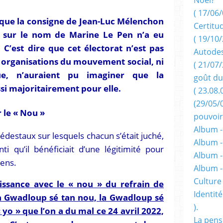
( 17/06/
r que la consigne de Jean-Luc Mélenchon
Certitu
e sur le nom de Marine Le Pen n’a eu
( 19/10/
’est dire que cet électorat n’est pas
Autodes
s organisations du mouvement social, ni
( 21/07/
e, n’auraient pu imaginer que la
goût du
si majoritairement pour elle.
( 23.08.
(29/05/
r le « Nou »
pouvoir
Album -
édestaux sur lesquels chacun s’était juché,
Album -
i qu’il bénéficiait d’une légitimité pour
Album -
ens.
Album 
Culture 
ssance avec le « nou » du refrain de
Identité
a Gwadloup sé tan nou, la Gwadloup sé
).
 yo » que l’on a du mal ce 24 avril 2022,
La pens