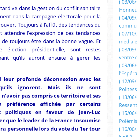
( 03/06/
tardive dans la gestion du conflit sanitaire
Honneu
ement dans la campagne électorale pour la
( 04/09/
prouver. Toujours à l’affût des tendances du
commun
t attendre l’expression de ces tendances
( 07/10
e de toujours être dans la bonne vague. Et
media e
 élection présidentielle, sont restés
( 08/09/
hant qu’ils auront ensuite à gérer les
ventre 
( 09/06/
l'Espér
si leur profonde déconnexion avec les
( 12/09/
 qu’ils ignorent. Mais ils ne sont
Politess
n'avoir pas compris ce territoire et ses
( 13/06/
La préférence affichée par certains
Ressent
 politiques en faveur de Jean-Luc
( 15/06/
er que le leader de la France Insoumise
Polémis
ura personnelle lors du vote du 1er tour
( 16/06/
Noël?